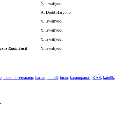
Y. Iswahyudi
A. Dodit Haryono
Y. Iswahyudi
Y. Iswahyudi
Y. Iswahyudi
rsus Kitab Suci)
Y. Iswahyudi
eja katolik semarang
,
harian
,
homili
,
iman
,
karangpanas
,
KAS
,
katolik
*