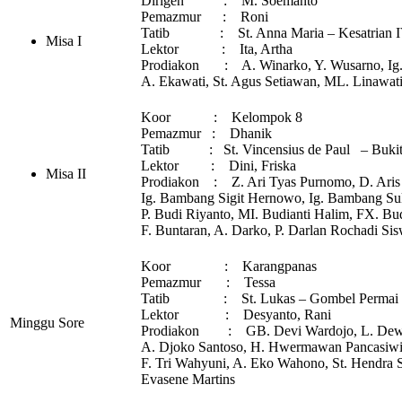
Dirigen : M. Soemanto
Pemazmur : Roni
Tatib : St. Anna Maria – Kesatrian 
Misa I
Lektor : Ita, Artha
Prodiakon : A. Winarko, Y. Wusarno, Ig. 
A. Ekawati, St. Agus Setiawan, ML. Linawati
Koor : Kelompok 8
Pemazmur : Dhanik
Tatib : St. Vincensius de Paul – Buki
Lektor : Dini, Friska
Misa II
Prodiakon : Z. Ari Tyas Purnomo, D. Aris
Ig. Bambang Sigit Hernowo, Ig. Bambang Su
P. Budi Riyanto, MI. Budianti Halim, FX. Bu
F. Buntaran, A. Darko, P. Darlan Rochadi Si
Koor : Karangpanas
Pemazmur : Tessa
Tatib : St. Lukas – Gombel Permai I
Lektor : Desyanto, Rani
Minggu Sore
Prodiakon : GB. Devi Wardojo, L. Dewi E
A. Djoko Santoso, H. Hwermawan Pancasiwi
F. Tri Wahyuni, A. Eko Wahono, St. Hendra S
Evasene Martins