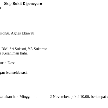
 – Skip Bukit Diponegoro
n
Kongi, Agnes Ekawati
 BM. Sri Sulastri, YA Sukamto
 Kerahiman Ilahi.
akuan Dosa
an konselebrasi.
an hari Minggu ini, 2 November, pukul 10.00, bertempat di a