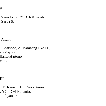
IV
Yunartono, FX. Adi Kusasih,
 Surya S.
t Agung
 Sudarsono, A. Bambang Eko H.,
ko Priyono,
dianto Hartono,
swanto
II
. Ramali, Th. Dewi Susanti,
, YG. Dwi Hananto,
udibyantara,