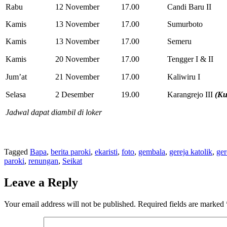
Rabu
12 November
17.00
Candi Baru II
Kamis
13 November
17.00
Sumurboto
Kamis
13 November
17.00
Semeru
Kamis
20 November
17.00
Tengger I & II
Jum’at
21 November
17.00
Kaliwiru I
Selasa
2 Desember
19.00
Karangrejo III
(Ku
Jadwal dapat diambil di loker
Tagged
Bapa
,
berita paroki
,
ekaristi
,
foto
,
gembala
,
gereja katolik
,
ger
paroki
,
renungan
,
Seikat
Leave a Reply
Your email address will not be published.
Required fields are marked