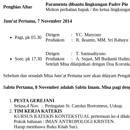
Paramenta dibantu lingkungan Padre Pio
Penghias Altar
Mohon perhatian bapak / ibu ketua lingkunga
Jum’at Pertama, 7 November 2014
Dirigen : YC. Maryono
Pagi, pk 05.30
Prodiakon : R. Iksanto, MM. Sri Rahayu 
Dirigen : T. Samsudiyono
Sore, pk 17.30
Prodiakon : A. Sujari, MI Budianti Halim,
Setelah Misa dilanjutkan dengan Doa Koronka
Sebelum dan sesudah Misa Jum’at Pertama sore akan dilayani Peng
Sabtu Pertama, 8 November adalah Sabtu Imam. Misa pagi deng
PESTA GEREJANI
Selasa,4 Nov. : Peringatan St. Carolus Borromeus, Uskup.
TIM KERJA KATEKIS
KURSUS KATEKIS KONTEKSTUAL pertemuan ke-4 dilaksanak
Pokok bahasan : IMAN ANTROPOLOGI KRISTEN.
Harap membawa Buku Kitab Suci.