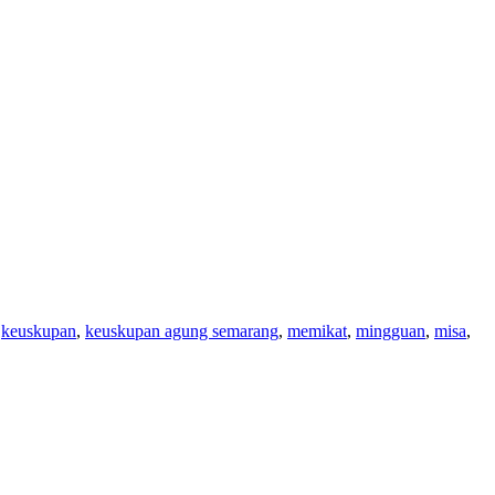
,
keuskupan
,
keuskupan agung semarang
,
memikat
,
mingguan
,
misa
,