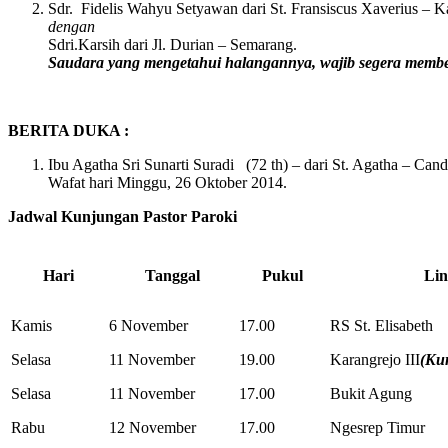
Sdr. Fidelis Wahyu Setyawan dari St. Fransiscus Xaverius – Ka
dengan
Sdri.Karsih dari Jl. Durian – Semarang.
Saudara yang mengetahui halangannya, wajib segera membe
BERITA DUKA
:
Ibu Agatha Sri Sunarti Suradi (72 th) – dari St. Agatha – Candi
Wafat hari Minggu, 26 Oktober 2014.
Jadwal
Kunjungan Pastor
Paroki
Hari
Tanggal
Pukul
Li
Kamis
6 November
17.00
RS St. Elisabeth
Selasa
11 November
19.00
Karangrejo III
(Kur
Selasa
11 November
17.00
Bukit Agung
Rabu
12 November
17.00
Ngesrep Timur