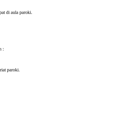
t di aula paroki.
 :
iat paroki.