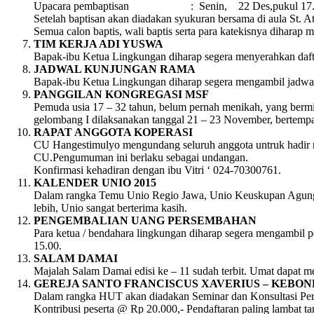
Upacara pembaptisan : Senin, 22 Des,pukul 17.30,
Setelah baptisan akan diadakan syukuran bersama di aula St. 
Semua calon baptis, wali baptis serta para katekisnya dihar
TIM KERJA ADI YUSWA
Bapak-ibu Ketua Lingkungan diharap segera menyerahkan daftar
JADWAL KUNJUNGAN RAMA
Bapak-ibu Ketua Lingkungan diharap segera mengambil jadwal 
PANGGILAN KONGREGASI MSF
Pemuda usia 17 – 32 tahun, belum pernah menikah, yang berm
gelombang I dilaksanakan tanggal 21 – 23 November, bertempat
RAPAT ANGGOTA KOPERASI
CU Hangestimulyo mengundang seluruh anggota untruk hadir rap
CU.Pengumuman ini berlaku sebagai undangan.
Konfirmasi kehadiran dengan ibu Vitri ‘ 024-70300761.
KALENDER UNIO 2015
Dalam rangka Temu Unio Regio Jawa, Unio Keuskupan Agung S
lebih, Unio sangat berterima kasih.
PENGEMBALIAN UANG PERSEMBAHAN
Para ketua / bendahara lingkungan diharap segera mengambil pe
15.00.
SALAM DAMAI
Majalah Salam Damai edisi ke – 11 sudah terbit. Umat dapat m
GEREJA SANTO FRANCISCUS XAVERIUS – KEBO
Dalam rangka HUT akan diadakan Seminar dan Konsultasi Perp
Kontribusi peserta @ Rp 20.000,- Pendaftaran paling lambat t