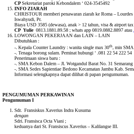
CP
Sekretariat paroki Kebondalem ‘ 024-3545492
INFO ZIARAH
CHRISTOUR memberi penawaran ziarah ke Roma – Lourdes – Pa
Iswahyudi, Pr.
Biaya USD 3585 (dewasa), anak > 12 tahun, visa & airport tax
CP
Yulie
0813.1881.89.58 ; whats app 0819.0882.8897 atau
LOWONGAN PEKERJAAN dan LAIN – LAIN
Dibutuhkan :
th
-. Kepala Counter Laundry : wanita single max 30
, min SMA.
-. Tenaga borong sulam. Peminat hubungi ‘ .081 22 54 222 54 
Penerimaan siswa baru :
-. SMA Kebon Dalem – Jl. Wotgandul Barat No. 31 Semarang 
-. SMA Sedes Sapientiae Bedono Kecamatan Jambu Kab. Sema
Informasi selengkapnya dapat dilihat di papan pengumuman.
PENGUMUMAN PERKAWINAN
Pengumuman
I
Sdr. Fransiskus Xaverius Indra Kusuma
dengan
Sdri. Fransisca Octa Viani ;
keduanya dari St. Fransiscus Xaverius – Kalilangse III.