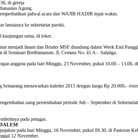
 di gereja
Athanasius Agung.
ap memperhatikan jadwal acara dan WAJIB HADIR tepat waktu.
 lansianya ke sekretariat paroki.
kunjungan rama, di loker.
inat menjadi Imam dan Bruder MSF diundang dalam Week End Panggila
 di Seminari Berthinianum, Jl. Cemara No. 41 A – Salatiga.
at anggota pada hari Minggu, 23 November, pukul 10.00 – 13.00, di au
emarang menawarkan kaleder 2015 dengan harga Rp 20.000,- /exempl
ngembalian uang persembahan periode Juli – September di Sekretariat P
embelinya pada petugas.
NDALEM
ajakan pada hari Minggu, 16 November, pukul 09.30, di Pastoran Keb
anggal 12 November.