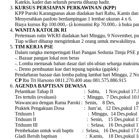
Katekis, kader dan seluruh peserta diharap hadir.
KURSUS PERSIAPAN PERKAWINAN (KPP)
KPP Paroki Karangpanas akan diadakan hari Rabu, Kamis dan Ju
Menyerahkan pasfoto berdampingan 1 lembar ukuran 4 x 6.
Biaya kursus Rp 100.000,- (à konsumsi Rp 70.000,- à buku pa
WANITA KATOLIK RI
Pertemuan rutin WKRI diadakan hari Minggu, 9 November, puk
Tiap wilker diharap mengirimkan 2 orang untuk mewakilinya.
TIM KERJA PSE
Dalam rangka memperingati Hari Pangan Sedunia Timja PSE pa
-. Bazaar pangan lokal non beras
-. Lomba memasak bahan dasar dari ubi-ubian seharga maksim
-. Demo pembuatan kue dari tepung tapioka (gaplek)
Pendaftaran bazaar dan lomba paling lambat hari Minggu, 2 No
CP
Ibu Tri Harsono 0811.270.400 atau 081.575.886.915
AGENDA BAPTISAN DEWASA
Pelantikan Tahap II : Sabtu, 1 Nov,pukul 17.30, 
Tes tertulis (evaluasi) : Minggu, 7 Des,pukul 10.00, 
Wawancara dengan Rama Paroki : Senin, 8 Des, pukul
Praktek Pengakuan Dosa : Jum’at, 12 Des,pukul 17.00
Triduum I : Minggu, 14 Des,pukul 19.00, d
Triduum II : Senin, 15 Des,pukul 17.00, di
Triduum III : Selasa, 16 Des,pukul 17.00, d
Pembekalan untuk wali baptis : Selasa, 16 Des,pukul 17.0
Gladi Bersih baptisan : Kamis, 18 Des,pukul 18.30