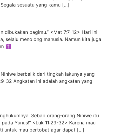
Segala sesuatu yang kamu […]
n dibukakan bagimu.” <Mat 7:7-12> Hari ini
a, selalu menolong manusia. Namun kita juga
em ✝️
Niniwe berbalik dari tingkah lakunya yang
:29-32 Angkatan ini adalah angkatan yang
enghukumnya. Sebab orang-orang Niniwe itu
i pada Yunus!” <Luk 11:29-32> Karena mau
ti untuk mau bertobat agar dapat […]