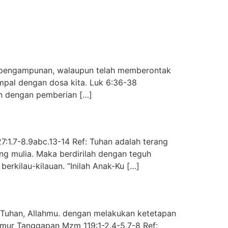
an pengampunan, walaupun telah memberontak
mpal dengan dosa kita. Luk 6:36-38
an dengan pemberian […]
:1.7-8.9abc.13-14 Ref: Tuhan adalah terang
ng mulia. Maka berdirilah dengan teguh
rkilau-kilauan. “Inilah Anak-Ku […]
 Tuhan, Allahmu. dengan melakukan ketetapan
zmur Tanggapan Mzm 119:1-2.4-5.7-8 Ref: