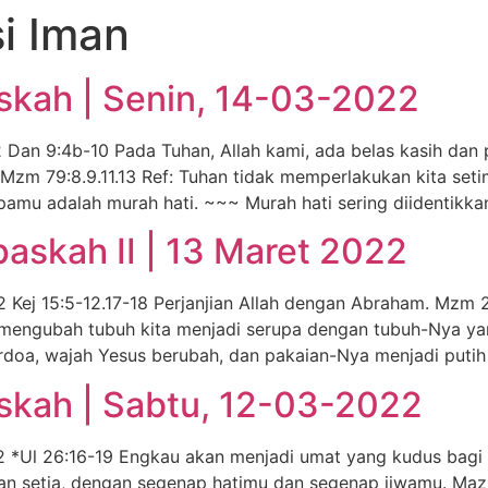
si Iman
skah | Senin, 14-03-2022
 Dan 9:4b-10 Pada Tuhan, Allah kami, ada belas kasih d
Mzm 79:8.9.11.13 Ref: Tuhan tidak memperlakukan kita seti
pamu adalah murah hati. ~~~ Murah hati sering diidentikk
skah II | 13 Maret 2022
Kej 15:5-12.17-18 Perjanjian Allah dengan Abraham. Mzm 27
n mengubah tubuh kita menjadi serupa dengan tubuh-Nya ya
oa, wajah Yesus berubah, dan pakaian-Nya menjadi putih be
skah | Sabtu, 12-03-2022
 *Ul 26:16-19 Engkau akan menjadi umat yang kudus bagi
gan setia, dengan segenap hatimu dan segenap jiwamu. Ma