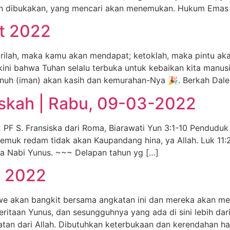
n dibukakan, yang mencari akan menemukan. Hukum Emas 
et 2022
rilah, maka kamu akan mendapat; ketoklah, maka pintu aka
ni bahwa Tuhan selalu terbuka untuk kebaikan kita manusi
nuh (iman) akan kasih dan kemurahan-Nya 🎉. Berkah Dal
skah | Rabu, 09-03-2022
F S. Fransiska dari Roma, Biarawati Yun 3:1-10 Penduduk 
 remuk redam tidak akan Kaupandang hina, ya Allah. Luk 11
nda Nabi Yunus. ~~~ Delapan tahun yg […]
t 2022
we akan bangkit bersama angkatan ini dan mereka akan m
taan Yunus, dan sesungguhnya yang ada di sini lebih dar
an dari Allah. Dibutuhkan keterbukaan dan kerendahan ha