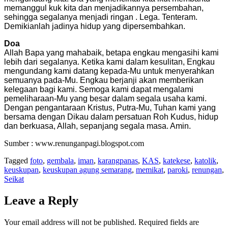
memanggul kuk kita dan menjadikannya persembahan,
sehingga segalanya menjadi ringan . Lega. Tenteram.
Demikianlah jadinya hidup yang dipersembahkan.
Doa
Allah Bapa yang mahabaik, betapa engkau mengasihi kami
lebih dari segalanya. Ketika kami dalam kesulitan, Engkau
mengundang kami datang kepada-Mu untuk menyerahkan
semuanya pada-Mu. Engkau berjanji akan memberikan
kelegaan bagi kami. Semoga kami dapat mengalami
pemeliharaan-Mu yang besar dalam segala usaha kami.
Dengan pengantaraan Kristus, Putra-Mu, Tuhan kami yang
bersama dengan Dikau dalam persatuan Roh Kudus, hidup
dan berkuasa, Allah, sepanjang segala masa. Amin.
Sumber : www.renunganpagi.blogspot.com
Tagged
foto
,
gembala
,
iman
,
karangpanas
,
KAS
,
katekese
,
katolik
,
keuskupan
,
keuskupan agung semarang
,
memikat
,
paroki
,
renungan
,
Seikat
Leave a Reply
Your email address will not be published.
Required fields are