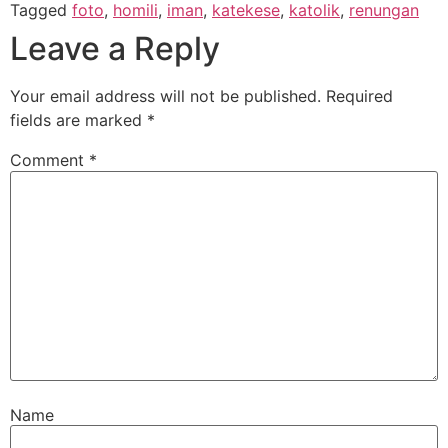
Tagged
foto
,
homili
,
iman
,
katekese
,
katolik
,
renungan
Leave a Reply
Your email address will not be published.
Required
fields are marked
*
Comment
*
Name