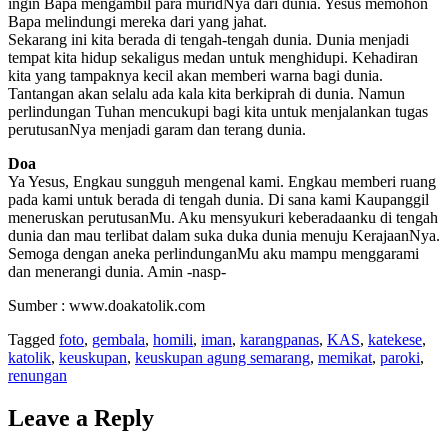
ingin Bapa mengambil para muridNya dari dunia. Yesus memohon
Bapa melindungi mereka dari yang jahat.
Sekarang ini kita berada di tengah-tengah dunia. Dunia menjadi
tempat kita hidup sekaligus medan untuk menghidupi. Kehadiran
kita yang tampaknya kecil akan memberi warna bagi dunia.
Tantangan akan selalu ada kala kita berkiprah di dunia. Namun
perlindungan Tuhan mencukupi bagi kita untuk menjalankan tugas
perutusanNya menjadi garam dan terang dunia.
Doa
Ya Yesus, Engkau sungguh mengenal kami. Engkau memberi ruang
pada kami untuk berada di tengah dunia. Di sana kami Kaupanggil
meneruskan perutusanMu. Aku mensyukuri keberadaanku di tengah
dunia dan mau terlibat dalam suka duka dunia menuju KerajaanNya.
Semoga dengan aneka perlindunganMu aku mampu menggarami
dan menerangi dunia. Amin -nasp-
Sumber : www.doakatolik.com
Tagged
foto
,
gembala
,
homili
,
iman
,
karangpanas
,
KAS
,
katekese
,
katolik
,
keuskupan
,
keuskupan agung semarang
,
memikat
,
paroki
,
renungan
Leave a Reply