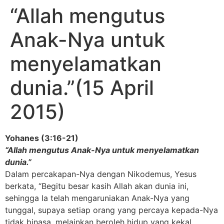
“Allah mengutus
Anak-Nya untuk
menyelamatkan
dunia.”(15 April
2015)
Yohanes (3:16-21)
“Allah mengutus Anak-Nya untuk menyelamatkan
dunia.”
Dalam percakapan-Nya dengan Nikodemus, Yesus
berkata, “Begitu besar kasih Allah akan dunia ini,
sehingga Ia telah mengaruniakan Anak-Nya yang
tunggal, supaya setiap orang yang percaya kepada-Nya
tidak binasa, melainkan beroleh hidup yang kekal.