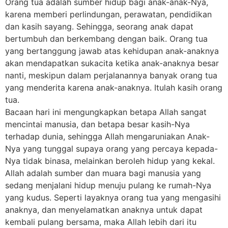
Orang tua adalah sumber hidup bagi anak-anak-Nya,
karena memberi perlindungan, perawatan, pendidikan
dan kasih sayang. Sehingga, seorang anak dapat
bertumbuh dan berkembang dengan baik. Orang tua
yang bertanggung jawab atas kehidupan anak-anaknya
akan mendapatkan sukacita ketika anak-anaknya besar
nanti, meskipun dalam perjalanannya banyak orang tua
yang menderita karena anak-anaknya. Itulah kasih orang
tua.
Bacaan hari ini mengungkapkan betapa Allah sangat
mencintai manusia, dan betapa besar kasih-Nya
terhadap dunia, sehingga Allah mengaruniakan Anak-
Nya yang tunggal supaya orang yang percaya kepada-
Nya tidak binasa, melainkan beroleh hidup yang kekal.
Allah adalah sumber dan muara bagi manusia yang
sedang menjalani hidup menuju pulang ke rumah-Nya
yang kudus. Seperti layaknya orang tua yang mengasihi
anaknya, dan menyelamatkan anaknya untuk dapat
kembali pulang bersama, maka Allah lebih dari itu