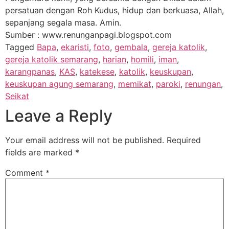
persatuan dengan Roh Kudus, hidup dan berkuasa, Allah,
sepanjang segala masa. Amin.
Sumber : www.renunganpagi.blogspot.com
Tagged
Bapa
,
ekaristi
,
foto
,
gembala
,
gereja katolik
,
gereja katolik semarang
,
harian
,
homili
,
iman
,
karangpanas
,
KAS
,
katekese
,
katolik
,
keuskupan
,
keuskupan agung semarang
,
memikat
,
paroki
,
renungan
,
Seikat
Leave a Reply
Your email address will not be published.
Required
fields are marked
*
Comment
*