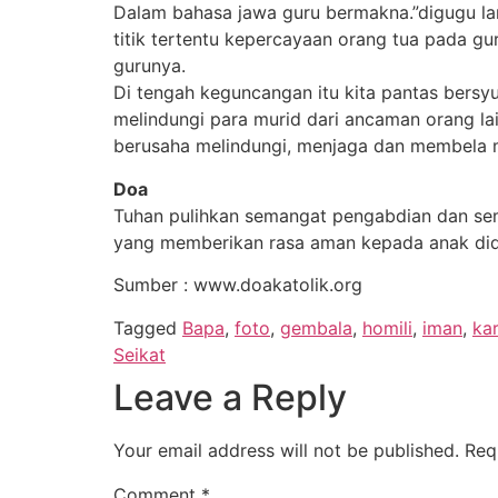
Dalam bahasa jawa guru bermakna.”digugu lan 
titik tertentu kepercayaan orang tua pada g
gurunya.
Di tengah keguncangan itu kita pantas bersyu
melindungi para murid dari ancaman orang lain.
berusaha melindungi, menjaga dan membela
Doa
Tuhan pulihkan semangat pengabdian dan se
yang memberikan rasa aman kepada anak didi
Sumber : www.doakatolik.org
Tagged
Bapa
,
foto
,
gembala
,
homili
,
iman
,
ka
Seikat
Leave a Reply
Your email address will not be published.
Req
Comment
*