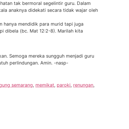
hatan tak bermoral segelintir guru. Dalam
la anaknya didekati secara tidak wajar oleh
n hanya mendidik para murid tapi juga
i dibela (bc. Mat 12:2-8). Marilah kita
ikan. Semoga mereka sungguh menjadi guru
uh perlindungan. Amin. -nasp-
gung semarang
,
memikat
,
paroki
,
renungan
,