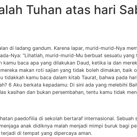
lah Tuhan atas hari Sab
rjalan di ladang gandum. Karena lapar, murid-murid-Nya m
epada-Nya: “Lihatlah, murid-murid-Mu berbuat sesuatu yang 
h kamu baca apa yang dilakukan Daud, ketika ia dan merek
ereka makan roti sajian yang tidak boleh dimakan, baik
au tidakkah kamu baca dalam kitab Taurat, bahwa pada ha
lah? 6 Aku berkata kepadamu: Di sini ada yang melebihi Ba
elas kasihan dan bukan persembahan, tentu kamu tidak me
ejahatan paedofilia di sekolah bertaraf internasional. Sebu
 menjaga anak didiknya malah menjadi mimpi buruk bagi p
terjadi di tempat yang dipercaya aman.