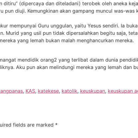
ditiru” (dipercaya dan diteladani) terobek oleh aneka keja
uru pun diuji. Kemungkinan akan gampang muncul was-was ka
kur mempunyai Guru unggulan, yaitu Yesus sendiri. Ia buka
 Murid yang usil pun tidak dipersalahkan begitu saja, tetap
 mereka yang lemah bukan malah menghancurkan mereka.
mangat mendidik orang2 yang terlibat dalam dunia pendid
knya. Aku pun akan melindungi mereka yang lemah dan but
rangpanas
,
KAS
,
katekese
,
katolik
,
keuskupan
,
keuskupan a
uired fields are marked
*