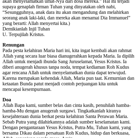
akan menyelamatkan umat-Nya dari dosa mereka.” Hal itu terjadi
supaya genaplah firman Tuhan yang dinyatakan oleh nabi,
“Sesungguhnya, anak dara itu akan mengandung dan melahirkan
seorang anak laki-laki, dan mereka akan menamai Dia Immanuel”
yang berarti: Allah menyertai kita.)
Demikianlah Injil Tuhan
U. Terpujilah Kristus.
Renungan
Pada pesta kelahiran Maria hari ini, kita ingat kembali akan rahmat
Allah yang secara luar biasa dianugerahkan kepada Maria. Ia dipilih
Allah untuk menjadi ibunda Sang Juruselamat, Yesus Kristus. Ia
diberi anugerah khusus tanpa noda, tempat kediaman Roh Kudus
agar rencana Allah untuk menyelamatkan dunia dapat terwujud.
Karena merupakan kehendak Allah, Maria pun taat. Kemurnian dan
ketaatan Bunda patut menjadi contoh perjuangan kita untuk
mencapai kesempurnaan.
Doa
Allah Bapa kami, sumber belas dan cinta kasih, penuhilah hamba-
hamba-Mu dengan anugerah surgawi. Tingkatkanlah kiranya
kesejahteraan dunia berkat pesta kelahiran Santa Perawan Maria.
Sebab Putra yang dilahirkannya adalah sumber keselamatan kami.
Dengan pengantaraan Yesus Kristus, Putra-Mu, Tuhan kami, yang
bersama Dikau dalam persatuan Roh Kudus, hidup dan berkuasa,