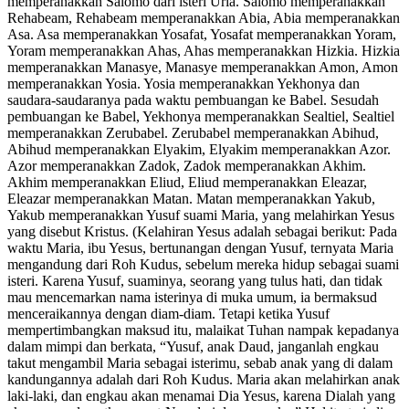
memperanakkan Salomo dari isteri Uria. Salomo memperanakkan
Rehabeam, Rehabeam memperanakkan Abia, Abia memperanakkan
Asa. Asa memperanakkan Yosafat, Yosafat memperanakkan Yoram,
Yoram memperanakkan Ahas, Ahas memperanakkan Hizkia. Hizkia
memperanakkan Manasye, Manasye memperanakkan Amon, Amon
memperanakkan Yosia. Yosia memperanakkan Yekhonya dan
saudara-saudaranya pada waktu pembuangan ke Babel. Sesudah
pembuangan ke Babel, Yekhonya memperanakkan Sealtiel, Sealtiel
memperanakkan Zerubabel. Zerubabel memperanakkan Abihud,
Abihud memperanakkan Elyakim, Elyakim memperanakkan Azor.
Azor memperanakkan Zadok, Zadok memperanakkan Akhim.
Akhim memperanakkan Eliud, Eliud memperanakkan Eleazar,
Eleazar memperanakkan Matan. Matan memperanakkan Yakub,
Yakub memperanakkan Yusuf suami Maria, yang melahirkan Yesus
yang disebut Kristus. (Kelahiran Yesus adalah sebagai berikut: Pada
waktu Maria, ibu Yesus, bertunangan dengan Yusuf, ternyata Maria
mengandung dari Roh Kudus, sebelum mereka hidup sebagai suami
isteri. Karena Yusuf, suaminya, seorang yang tulus hati, dan tidak
mau mencemarkan nama isterinya di muka umum, ia bermaksud
menceraikannya dengan diam-diam. Tetapi ketika Yusuf
mempertimbangkan maksud itu, malaikat Tuhan nampak kepadanya
dalam mimpi dan berkata, “Yusuf, anak Daud, janganlah engkau
takut mengambil Maria sebagai isterimu, sebab anak yang di dalam
kandungannya adalah dari Roh Kudus. Maria akan melahirkan anak
laki-laki, dan engkau akan menamai Dia Yesus, karena Dialah yang