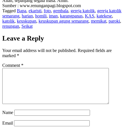
Allah, sepanjang segala masa. Amin.
Sumber : www.renunganpagi.blogspot.com
Tagged
Bapa
,
ekaristi
,
foto
,
gembala
,
gereja katolik
,
gereja katolik
semarang
,
harian
,
homili
,
iman
,
karangpanas
,
KAS
,
katekese
,
katolik
,
keuskupan
,
keuskupan agung semarang
,
memikat
,
paroki
,
renungan
,
Seikat
Leave a Reply
Your email address will not be published.
Required fields are
marked
*
Comment
*
Name
Email