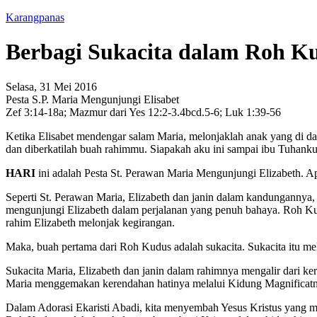
Karangpanas
Berbagi Sukacita dalam Roh K
Selasa, 31 Mei 2016
Pesta S.P. Maria Mengunjungi Elisabet
Zef 3:14-18a; Mazmur dari Yes 12:2-3.4bcd.5-6; Luk 1:39-56
Ketika Elisabet mendengar salam Maria, melonjaklah anak yang di da
dan diberkatilah buah rahimmu. Siapakah aku ini sampai ibu Tuhank
HARI
ini adalah Pesta St. Perawan Maria Mengunjungi Elizabeth. Apa
Seperti St. Perawan Maria, Elizabeth dan janin dalam kandunganny
mengunjungi Elizabeth dalam perjalanan yang penuh bahaya. Roh Kudu
rahim Elizabeth melonjak kegirangan.
Maka, buah pertama dari Roh Kudus adalah sukacita. Sukacita itu m
Sukacita Maria, Elizabeth dan janin dalam rahimnya mengalir dari k
Maria menggemakan kerendahan hatinya melalui Kidung Magnificat
Dalam Adorasi Ekaristi Abadi, kita menyembah Yesus Kristus yang me