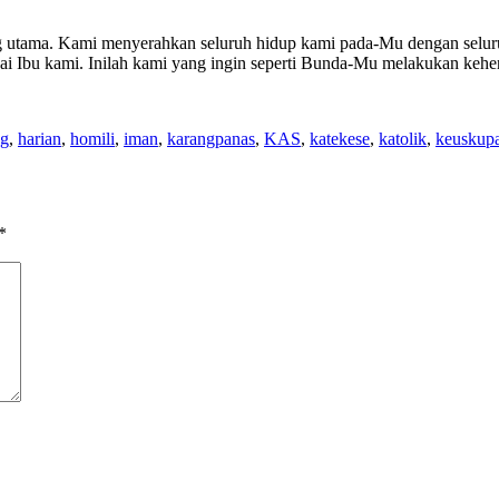
 utama. Kami menyerahkan seluruh hidup kami pada-Mu dengan seluruh
gai Ibu kami. Inilah kami yang ingin seperti Bunda-Mu melakukan ke
ng
,
harian
,
homili
,
iman
,
karangpanas
,
KAS
,
katekese
,
katolik
,
keuskup
*