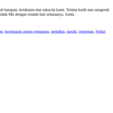
 harapan, ketakutan dan sukacita kami. Terima kasih atas anugerah
hendak-Mu dengan rendah hati selamanya. Amin.
an
,
keuskupan agung semarang
,
memikat
,
paroki
,
renungan
,
Seikat