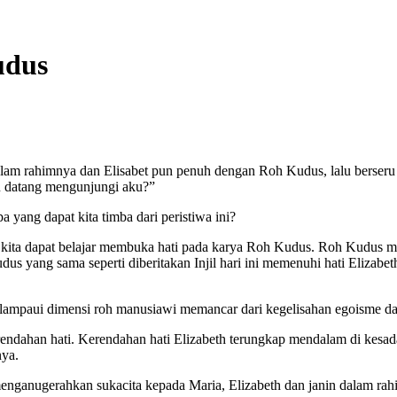
udus
lam rahimnya dan Elisabet pun penuh dengan Roh Kudus, lalu berseru 
u datang mengunjungi aku?”
 yang dapat kita timba dari peristiwa ini?
a, kita dapat belajar membuka hati pada karya Roh Kudus. Roh Kudus
s yang sama seperti diberitakan Injil hari ini memenuhi hati Elizab
elampaui dimensi roh manusiawi memancar dari kegelisahan egoisme dan
erendahan hati. Kerendahan hati Elizabeth terungkap mendalam di kes
nya.
nganugerahkan sukacita kepada Maria, Elizabeth dan janin dalam rahim