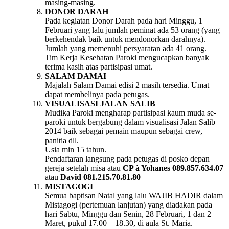
masing-masing.
DONOR DARAH
Pada kegiatan Donor Darah pada hari Minggu, 1
Februari yang lalu jumlah peminat ada 53 orang (yang
berkehendak baik untuk mendonorkan darahnya).
Jumlah yang memenuhi persyaratan ada 41 orang.
Tim Kerja Kesehatan Paroki mengucapkan banyak
terima kasih atas partisipasi umat.
SALAM DAMAI
Majalah Salam Damai edisi 2 masih tersedia. Umat
dapat membelinya pada petugas.
VISUALISASI JALAN SALIB
Mudika Paroki mengharap partisipasi kaum muda se-
paroki untuk bergabung dalam visualisasi Jalan Salib
2014 baik sebagai pemain maupun sebagai crew,
panitia dll.
Usia min 15 tahun.
Pendaftaran langsung pada petugas di posko depan
gereja setelah misa atau
CP
à
Yohanes 089.857.634.07
atau
David 081.215.70.81.80
MISTAGOGI
Semua baptisan Natal yang lalu WAJIB HADIR dalam
Mistagogi (pertemuan lanjutan) yang diadakan pada
hari Sabtu, Minggu dan Senin, 28 Februari, 1 dan 2
Maret, pukul 17.00 – 18.30, di aula St. Maria.