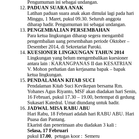
Pengumuman ini sebagai undangan.
PADUAN SUARA ANAK
Latihan paduan suara anak akan dimulai lagi pada hari
Minggu, 1 Maret, pukul 09.30. Seluruh anggota
diharap hadir. Pengumuman ini sebagai undangan.
PENGEMBALIAN PERSEMBAHAN
Para ketua lingkungan diharap segera mengambil
pengembalian uang persembahan periode Oktober –
Desember 2014, di Sekretariat Paroki.
KUESIONER LINGKUNGAN TAHUN 2014
Lingkungan yang belum mengembalikan kuesioner
antara lain : KARANGPANAS II dan KESATRIAN
V. Mohon perhatian dan kerjasama bapak – bapak
ketua lingkungan.
PENDALAMAN KITAB SUCI
Pendalaman Kitab Suci Kevikepan bersama Rm.
Yohanes Agus Riyanto, MSF akan diadakan hari Senin,
16 Februari, pukul 17.30 – 19.00, bertempat di gedung
Sukasari Katedral. Umat diundang untuk hadir.
JADWAL MISA RABU ABU
Hari Rabu, 18 Februari adalah hari RABU ABU. Hari
Puasa dan Pantang.
Ekaristi dan penerimaan abu diadakan 3 kali :
Selasa, 17 Februari
pukul
17.00
, petugas koor : Semeru