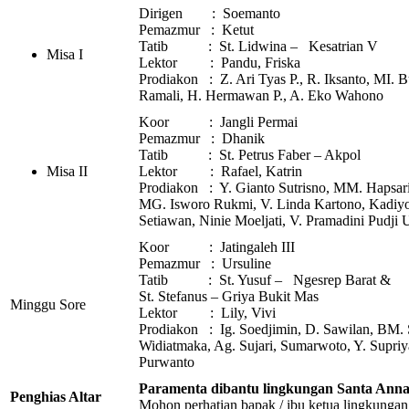
Dirigen : Soemanto
Pemazmur : Ketut
Tatib : St. Lidwina – Kesatrian V
Misa I
Lektor : Pandu, Friska
Prodiakon : Z. Ari Tyas P., R. Iksanto, MI. 
Ramali, H. Hermawan P., A. Eko Wahono
Koor : Jangli Permai
Pemazmur : Dhanik
Tatib : St. Petrus Faber – Akpol
Misa II
Lektor : Rafael, Katrin
Prodiakon : Y. Gianto Sutrisno, MM. Hapsari,
MG. Isworo Rukmi, V. Linda Kartono, Kadiyo
Setiawan, Ninie Moeljati, V. Pramadini Pudji 
Koor : Jatingaleh III
Pemazmur : Ursuline
Tatib : St. Yusuf – Ngesrep Barat &
St. Stefanus – Griya Bukit Mas
Minggu Sore
Lektor : Lily, Vivi
Prodiakon : Ig. Soedjimin, D. Sawilan, BM. S
Widiatmaka, Ag. Sujari, Sumarwoto, Y. Supriy
Purwanto
Paramenta dibantu lingkungan Santa Anna
Penghias Altar
Mohon perhatian bapak / ibu ketua lingkungan