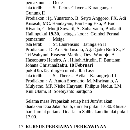
pemazmur : Dede
tata tertib : St. Petrus Claver – Karanganyar
Gunung II
Prodiakon : Ig. Yunartono, B. Setyo Anggoro, FX. Adi
Kusasih, MC. Handayani, Bambang Eko, P. Budi
Riyanto, C. Mudji Suwarti, A. Suharyanto, Budianti
Halimpukul
19.30
, petugas koor : Gombel Permai
pemazmur : Meiga
tata tertib : St. Laurensius – Jatingaleh II
Prodiakon : D. Aris Sudarsono, Ag. Djoko Budi S., F.
Tri Wahyuni, Evasene Martins, Devi Wardojo, A.
Hastoputro Hendro, A.. Hijrah Airudin, F. Buntaran,
Johana Christina
Rabu, 18 Februari
pukul
05.15
, dirigen umat : Ibu Lisa
tata tertib : St. Theresia Avila – Karangrejo III
Prodiakon : A. Anton Soemarto. M. Misriyanto, A.
Mulyatno, MF. Nieke Haryanti, Philipus Nadut, LM.
Rini Utami, B. Soebiyanto Sardjono
Selama masa Prapaskah setiap hari Jum’at akan
diadakan Doa Jalan Salib, dimulai pukul 17.30.Khusus
hari Jum’at pertama Doa Jalan Salib akan dimulai pukul
17.00.
KURSUS PERSIAPAN PERKAWINAN