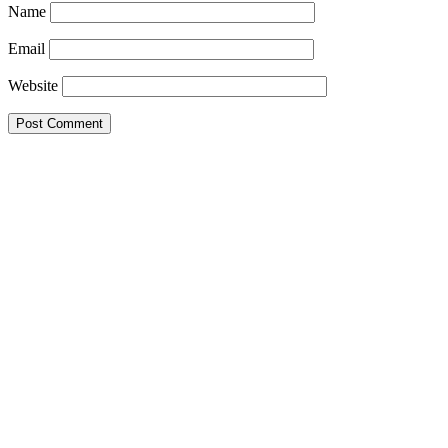
Name
Email
Website