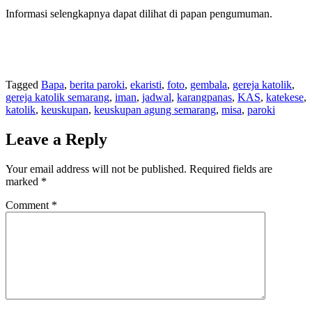
Informasi selengkapnya dapat dilihat di papan pengumuman.
Tagged
Bapa
,
berita paroki
,
ekaristi
,
foto
,
gembala
,
gereja katolik
,
gereja katolik semarang
,
iman
,
jadwal
,
karangpanas
,
KAS
,
katekese
,
katolik
,
keuskupan
,
keuskupan agung semarang
,
misa
,
paroki
Leave a Reply
Your email address will not be published.
Required fields are
marked
*
Comment
*