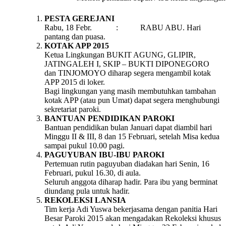
PESTA GEREJANI
Rabu, 18 Febr. : RABU ABU. Hari
pantang dan puasa.
KOTAK APP 2015
Ketua Lingkungan BUKIT AGUNG, GLIPIR,
JATINGALEH I, SKIP – BUKTI DIPONEGORO
dan TINJOMOYO diharap segera mengambil kotak
APP 2015 di loker.
Bagi lingkungan yang masih membutuhkan tambahan
kotak APP (atau pun Umat) dapat segera menghubungi
sekretariat paroki.
BANTUAN PENDIDIKAN PAROKI
Bantuan pendidikan bulan Januari dapat diambil hari
Minggu II & III, 8 dan 15 Februari, setelah Misa kedua
sampai pukul 10.00 pagi.
PAGUYUBAN IBU-IBU PAROKI
Pertemuan rutin paguyuban diadakan hari Senin, 16
Februari, pukul 16.30, di aula.
Seluruh anggota diharap hadir. Para ibu yang berminat
diundang pula untuk hadir.
REKOLEKSI LANSIA
Tim kerja Adi Yuswa bekerjasama dengan panitia Hari
Besar Paroki 2015 akan mengadakan Rekoleksi khusus