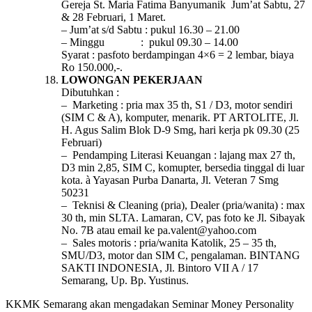
Gereja St. Maria Fatima Banyumanik Jum’at Sabtu, 27
& 28 Februari, 1 Maret.
– Jum’at s/d Sabtu : pukul 16.30 – 21.00
– Minggu : pukul 09.30 – 14.00
Syarat : pasfoto berdampingan 4×6 = 2 lembar, biaya
Ro 150.000,-.
LOWONGAN PEKERJAAN
Dibutuhkan :
– Marketing : pria max 35 th, S1 / D3, motor sendiri
(SIM C & A), komputer, menarik. PT ARTOLITE, Jl.
H. Agus Salim Blok D-9 Smg, hari kerja pk 09.30 (25
Februari)
– Pendamping Literasi Keuangan : lajang max 27 th,
D3 min 2,85, SIM C, komupter, bersedia tinggal di luar
kota. à Yayasan Purba Danarta, Jl. Veteran 7 Smg
50231
– Teknisi & Cleaning (pria), Dealer (pria/wanita) : max
30 th, min SLTA. Lamaran, CV, pas foto ke Jl. Sibayak
No. 7B atau email ke pa.valent@yahoo.com
– Sales motoris : pria/wanita Katolik, 25 – 35 th,
SMU/D3, motor dan SIM C, pengalaman. BINTANG
SAKTI INDONESIA, Jl. Bintoro VII A / 17
Semarang, Up. Bp. Yustinus.
KKMK Semarang akan mengadakan Seminar Money Personality