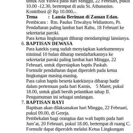
untuk Adi Yuswa pada hari Minggu, 22 Februari, pukul
10.00 -12.30, bertempat di aula St. Athanasius.
Kontribusi @ Rp 10.000,-.
Tema : Lansia Beriman di Zaman Edan.
Pembicara : Rm. Paulus Triwahyu Widiantoro, Pr.
Pendaftaran paling lambat hari Rabu, 18 Februari ke
sekretariat paroki.
Para ketua lingkungan diharap mendampingi lansianya.
BAPTISAN DEWASA
Para katekis yang sudah menyiapkan katekumennya
minimal 10 bulan diharap mendaftarkannya ke
sekretariat paroki paling lambat hari Minggu, 22
Februari, untuk dipersiapkan baptis Paskah.
Formulir pendaftaran dapat diperoleh pada ketua
lingkungan masing-masing.
Para calon baptis beserta katekisnya diharap hadir
dalam pertemuan pada hari Kamis, 5 Maret, pukul
18.00, untuk gladi bersih pelantikan tahap II.
Pengumuman ini sebagai undangan.
BAPTISAN BAYI
Baptisan akan dilaksanakan hari Minggu, 22 Februari,
pukul 09.00, di Gereja.
Pembekalan bagi orangtua dan wali baptis pada hari
Jum’at, 20 Februari, pukul 18.00, bertempat di ruang C.
Formulir dapat diperoleh melalui Ketua Lingkungan