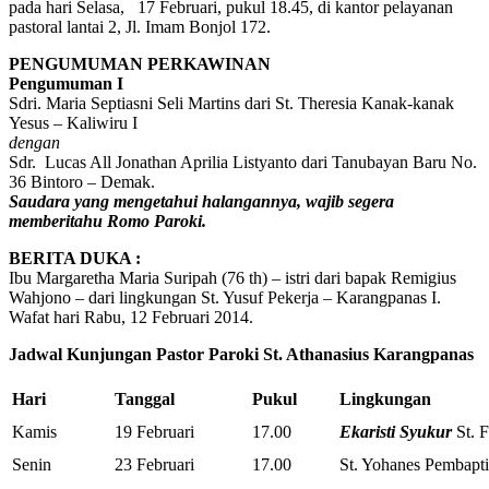
pada hari Selasa, 17 Februari, pukul 18.45, di kantor pelayanan
pastoral lantai 2, Jl. Imam Bonjol 172.
PENGUMUMAN PERKAWINAN
Pengumuman
I
Sdri. Maria Septiasni Seli Martins dari St. Theresia Kanak-kanak
Yesus – Kaliwiru I
dengan
Sdr. Lucas All Jonathan Aprilia Listyanto dari Tanubayan Baru No.
36 Bintoro – Demak.
Saudara yang mengetahui halangannya, wajib segera
memberitahu Romo Paroki.
BERITA DUKA
:
Ibu Margaretha Maria Suripah (76 th) – istri dari bapak Remigius
Wahjono – dari lingkungan St. Yusuf Pekerja – Karangpanas I.
Wafat hari Rabu, 12 Februari 2014.
Jadwal
Kunjungan Pastor
Paroki St. Athanasius Karangpanas
Hari
Tanggal
Pukul
Lingkungan
Kamis
19 Februari
17.00
Ekaristi Syukur
St. 
Senin
23 Februari
17.00
St. Yohanes Pembapti