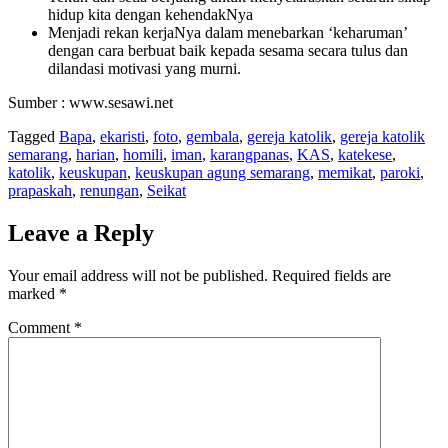
hidup kita dengan kehendakNya
Menjadi rekan kerjaNya dalam menebarkan ‘keharuman’
dengan cara berbuat baik kepada sesama secara tulus dan
dilandasi motivasi yang murni.
Sumber : www.sesawi.net
Tagged
Bapa
,
ekaristi
,
foto
,
gembala
,
gereja katolik
,
gereja katolik
semarang
,
harian
,
homili
,
iman
,
karangpanas
,
KAS
,
katekese
,
katolik
,
keuskupan
,
keuskupan agung semarang
,
memikat
,
paroki
,
prapaskah
,
renungan
,
Seikat
Leave a Reply
Your email address will not be published.
Required fields are
marked
*
Comment
*