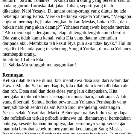
sendiri?” Jawab Yohanes, “Akulah suara orang yang berseru-seru di
padang gurun: Luruskanlah jalan Tuhan, seperti yang telah
dikatakan Nabi Yesaya. Di antara orang-orang yang diutus itu ada
beberapa orang Farisi. Mereka bertanya kepada Yohanes, “Mengapa
engkau membaptis, jikalau engkau bukan Mesias, bukan Elia, dan
bukan nabi yang akan datang?” Yohanes menjawab kepada mereka,
“Aku membaptis dengan air, tetapi di tengah-tengah kamu berdiri
Dia yang tidak kamu kenal, yaitu Dia yang datang kemudian
daripada aku. Membuka tali kasut-Nya pun aku tidak layak.” Hal itu
terjadi di Betania yang di seberang Sungai Yordan, di mana Yohanes
membaptis orang.
Inilah Injil Tuhan kita!
U. Sabda-Mu sungguh mengagumkan!
Renungan
Ketika dilahirkan ke dunia, kita membawa dosa asal dari Adam dan
Hawa. Melalui Sakramen Baptis, kita dilahirkan kembali dalam air
dan roh. Dosa asal dan dosa-dosa yang lain dihapuskan. Kita
mengalami rahmat khusus sebagai manusia baru, anak-anak Allah
yang diberkati. Semua berkat pewartaan Yohanes Pembaptis yang
menjadi tokoh sentral dalam Kitab Suci menjelang kedatangan
Yesus, selain Yusuf dan Maria. Beberapa kualitas hidup yang dapat
kita refleksikan terkait pribadi istimewa ini, diantaranya: kerendahan
hatinya, kesederhanaan hidupnya, dan seruannya yang keras agar
manusia bertobat sebelum menyambut kedatangan Sang Mesias.