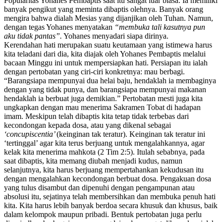
Popularitas Yohanes Pembaptis saat itu sangat luar biasa. Ia memiliki
banyak pengikut yang meminta dibaptis olehnya. Banyak orang
mengira bahwa dialah Mesias yang dijanjikan oleh Tuhan. Namun,
dengan tegas Yohanes menyatakan
“membuka tali kasutnya pun
aku tidak pantas”.
Yohanes menyadari siapa dirinya.
Kerendahan hati merupakan suatu keutamaan yang istimewa harus
kita teladani dari dia, kita diajak oleh Yohanes Pembaptis melalui
bacaan Minggu ini untuk mempersiapkan hati. Persiapan itu ialah
dengan pertobatan yang ciri-ciri konkretnya: mau berbagi.
“Barangsiapa mempunyai dua helai baju, hendaklah ia membaginya
dengan yang tidak punya, dan barangsiapa mempunyai makanan
hendaklah ia berbuat juga demikian.” Pertobatan mesti juga kita
ungkapkan dengan mau menerima Sakramen Tobat di hadapan
imam. Meskipun telah dibaptis kita tetap tidak terbebas dari
kecondongan kepada dosa, atau yang dikenal sebagai
‘concupiscentia’
(keinginan tak teratur). Keinginan tak teratur ini
‘tertinggal’ agar kita terus berjuang untuk mengalahkannya, agar
kelak kita menerima mahkota (2 Tim 2:5). Itulah sebabnya, pada
saat dibaptis, kita memang diubah menjadi kudus, namun
selanjutnya, kita harus berjuang mempertahankan kekudusan itu
dengan mengalahkan kecondongan berbuat dosa. Pengakuan dosa
yang tulus disambut dan dipenuhi dengan pengampunan atau
absolusi itu, sejatinya telah membersihkan dan membuka penuh hati
kita. Kita harus lebih banyak berdoa secara khusuk dan khusus, baik
dalam kelompok maupun pribadi. Bentuk pertobatan juga perlu