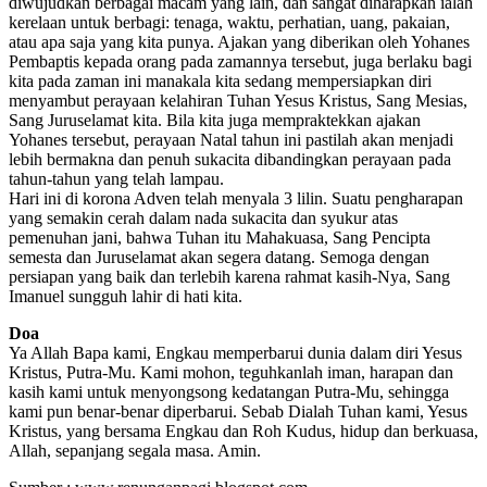
diwujudkan berbagai macam yang lain, dan sangat diharapkan ialah
kerelaan untuk berbagi: tenaga, waktu, perhatian, uang, pakaian,
atau apa saja yang kita punya. Ajakan yang diberikan oleh Yohanes
Pembaptis kepada orang pada zamannya tersebut, juga berlaku bagi
kita pada zaman ini manakala kita sedang mempersiapkan diri
menyambut perayaan kelahiran Tuhan Yesus Kristus, Sang Mesias,
Sang Juruselamat kita. Bila kita juga mempraktekkan ajakan
Yohanes tersebut, perayaan Natal tahun ini pastilah akan menjadi
lebih bermakna dan penuh sukacita dibandingkan perayaan pada
tahun-tahun yang telah lampau.
Hari ini di korona Adven telah menyala 3 lilin. Suatu pengharapan
yang semakin cerah dalam nada sukacita dan syukur atas
pemenuhan jani, bahwa Tuhan itu Mahakuasa, Sang Pencipta
semesta dan Juruselamat akan segera datang. Semoga dengan
persiapan yang baik dan terlebih karena rahmat kasih-Nya, Sang
Imanuel sungguh lahir di hati kita.
Doa
Ya Allah Bapa kami, Engkau memperbarui dunia dalam diri Yesus
Kristus, Putra-Mu. Kami mohon, teguhkanlah iman, harapan dan
kasih kami untuk menyongsong kedatangan Putra-Mu, sehingga
kami pun benar-benar diperbarui. Sebab Dialah Tuhan kami, Yesus
Kristus, yang bersama Engkau dan Roh Kudus, hidup dan berkuasa,
Allah, sepanjang segala masa. Amin.