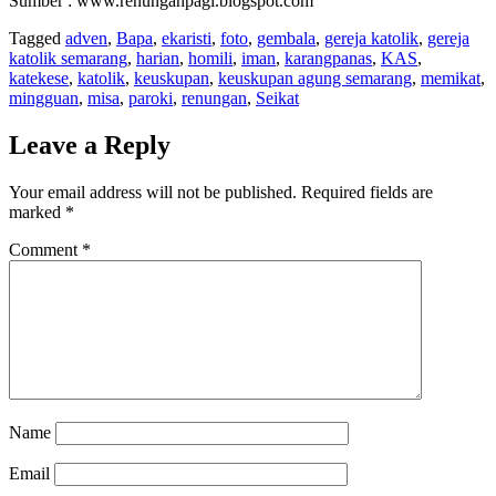
Sumber : www.renunganpagi.blogspot.com
Tagged
adven
,
Bapa
,
ekaristi
,
foto
,
gembala
,
gereja katolik
,
gereja
katolik semarang
,
harian
,
homili
,
iman
,
karangpanas
,
KAS
,
katekese
,
katolik
,
keuskupan
,
keuskupan agung semarang
,
memikat
,
mingguan
,
misa
,
paroki
,
renungan
,
Seikat
Leave a Reply
Your email address will not be published.
Required fields are
marked
*
Comment
*
Name
Email