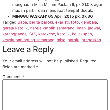
menghadiri Misa Malam Paskah II, pk 21.00, agar
mudah parkir dan mendapat tempat duduk.
MINGGU PASKAH: 05 April 2015 pk. 07.30
Tagged
Bapa
,
berita paroki
,
ekaristi
,
foto
,
gembala
,
gereja katolik
,
gereja katolik semarang
,
iman
,
jadwal
,
karangpanas
,
KAS
,
katekese
,
katolik
,
keuskupan
,
keuskupan agung semarang
,
misa
,
paroki
,
prapaskah
Leave a Reply
Your email address will not be published.
Required
fields are marked
*
Comment
*