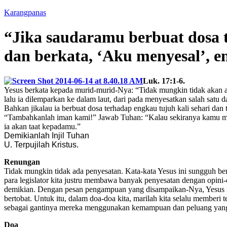
Karangpanas
“Jika saudaramu berbuat dosa 
dan berkata, ‘Aku menyesal’, 
Luk. 17:1-6.
Yesus berkata kepada murid-murid-Nya: “Tidak mungkin tidak akan ad
lalu ia dilemparkan ke dalam laut, dari pada menyesatkan salah satu d
Bahkan jikalau ia berbuat dosa terhadap engkau tujuh kali sehari da
“Tambahkanlah iman kami!” Jawab Tuhan: “Kalau sekiranya kamu memp
ia akan taat kepadamu.”
Demikianlah Injil Tuhan
U. Terpujilah Kristus.
Renungan
Tidak mungkin tidak ada penyesatan. Kata-kata Yesus ini sungguh ben
para legislator kita justru membawa banyak penyesatan dengan opini-
demikian. Dengan pesan pengampuan yang disampaikan-Nya, Yesus m
bertobat. Untuk itu, dalam doa-doa kita, marilah kita selalu member
sebagai gantinya mereka menggunakan kemampuan dan peluang yang 
Doa