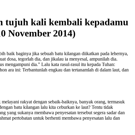
n tujuh kali kembali kepadamu
10 November 2014)
h baik baginya jika sebuah batu kilangan diikatkan pada lehernya,
at dosa, tegorlah dia, dan jikalau ia menyesal, ampunilah dia.
us mengampuni dia.” Lalu kata rasul-rasul itu kepada Tuhan:
 ara ini: Terbantunlah engkau dan tertanamlah di dalam laut, dan
uk melayani rakyat dengan sebaik-baiknya, banyak orang, termasuk
ngan batu kilangan lalu kita ceburkan ke laut? Tentu tidak
ang yang sukanya membawa penyesatan tersebut segera sadar dan
 rahmat pertobatan untuk berhenti membawa penyesatan lalu dan