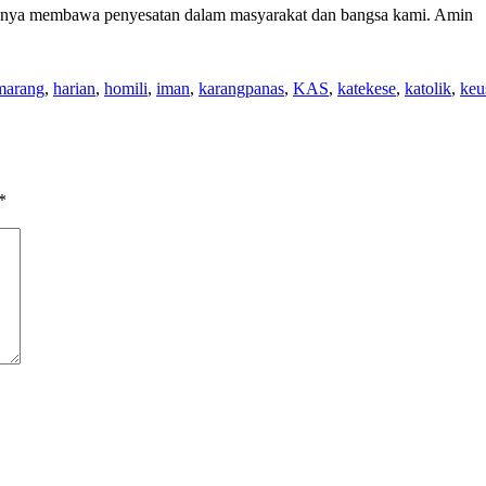
ukanya membawa penyesatan dalam masyarakat dan bangsa kami. Amin
emarang
,
harian
,
homili
,
iman
,
karangpanas
,
KAS
,
katekese
,
katolik
,
keu
*