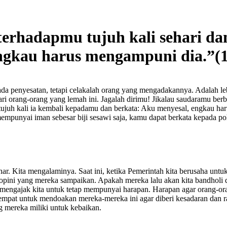
terhadapmu tujuh kali sehari da
engkau harus mengampuni dia.”(
a penyesatan, tetapi celakalah orang yang mengadakannya. Adalah lebi
ari orang-orang yang lemah ini. Jagalah dirimu! Jikalau saudaramu berbu
n tujuh kali ia kembali kepadamu dan berkata: Aku menyesal, engkau har
unyai iman sebesar biji sesawi saja, kamu dapat berkata kepada pohon
ar. Kita mengalaminya. Saat ini, ketika Pemerintah kita berusaha unt
opini yang mereka sampaikan. Apakah mereka lalu akan kita bandholi de
engajak kita untuk tetap mempunyai harapan. Harapan agar orang-or
i tempat untuk mendoakan mereka-mereka ini agar diberi kesadaran dan
mereka miliki untuk kebaikan.