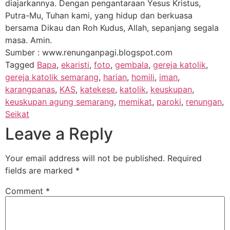
diajarkannya. Dengan pengantaraan Yesus Kristus,
Putra-Mu, Tuhan kami, yang hidup dan berkuasa
bersama Dikau dan Roh Kudus, Allah, sepanjang segala
masa. Amin.
Sumber : www.renunganpagi.blogspot.com
Tagged
Bapa
,
ekaristi
,
foto
,
gembala
,
gereja katolik
,
gereja katolik semarang
,
harian
,
homili
,
iman
,
karangpanas
,
KAS
,
katekese
,
katolik
,
keuskupan
,
keuskupan agung semarang
,
memikat
,
paroki
,
renungan
,
Seikat
Leave a Reply
Your email address will not be published.
Required
fields are marked
*
Comment
*