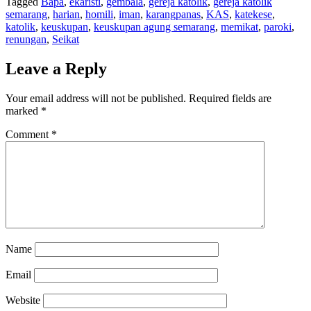
Tagged
Bapa
,
ekaristi
,
gembala
,
gereja katolik
,
gereja katolik
semarang
,
harian
,
homili
,
iman
,
karangpanas
,
KAS
,
katekese
,
katolik
,
keuskupan
,
keuskupan agung semarang
,
memikat
,
paroki
,
renungan
,
Seikat
Leave a Reply
Your email address will not be published.
Required fields are
marked
*
Comment
*
Name
Email
Website