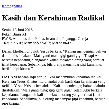
Karangpanas
Kasih dan Kerahiman Radikal
Senin, 13 Juni 2016
Pekan Biasa XI
PW S. Antonius dari Padua, Imam dan Pujangga Gereja
1Raj 21:1-16; Mzm 5:2-3.5-6.7; Mat 5:38-42
Dalam khotbah di bukit, Yesus berkata, “Kallian mendengar, bahwa
dahulu disabdakan, ‘Mata ganti mata; gigi ganti gigi.’ Tetapi Aku
berkata kepadamu, ‘Janganlah kalian melawan orang yang berbuat
jahat kepadamu. Sebaliknya, bila orang menampar pipi kananmu,
berilah pipi kirimu.”
DALAM
bacaan Injil hari ini, kita menemukan kebaruan radikal
Kerajaan Yesus Kristus. Itu ditandai oleh kasih dan kerahiman yang
radikal. Yesus Kristus bersabda, “Kalian mendengar, bahwa dahulu
disabdakan, ‘Mata ganti mata; gigi ganti gigi.’ Tetapi Aku berkata
kepadamu, ‘Janganlah kalian melawan orang yang berbuat jahat
kepadamu. Sebaliknya, bila orang menampar pipi kananmu, berilah
pipi kirimu.”