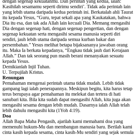
dengan segenap kekuatanmu. Dan perintah yang kedua, ialah:
Kasihilah sesamamu seperti dirimu sendiri’. Tidak ada perintah lain
yang lebih utama daripada kedua perintah ini. Berkatalah ahli Taurat
itu kepada Yesus, “Guru, tepat sekali apa yang Kaukatakan, bahwa
Dia itu esa, dan tak ada Allah lain kecuali Dia. Memang mengasihi
Dia dengan segenap hati, dengan segenap pengertian, dan dengan
segenap kekuatan serta mengasihi sesama manusia seperti diri
sendiri, jauh lebih utama daripada semua kurban bakar dan
persembahan.” Yesus melihat betapa bijaksananya jawaban orang
itu. Maka Ia berkata kepadanya, “Engkau tidak jauh dari Kerajaan
Allah.” Dan tak seorang pun masih berani menanyakan sesuatu
kepada Yesus.
Demikianlah Injil Tuhan.
U. Terpujilah Kristus.
Renungan
Pemahaman mengenai perintah utama tidak mudah. Lebih tidak
gampang lagi ialah penerapannya. Meskipun begitu, kita harus tetap
terus berupaya agar pemahaman itu melekat dan tertera di hati
sanubari kita. Bila kita sudah dapat mengasihi Allah, kita juga akan
mengasihi sesama dengan lebih mudah. Dasarnya ialah Allah telah
lebih dahulu mengasihi kita (1Yoh 4:19).
Doa
Allah Bapa Maha Pengasih, ajarilah kami memahami doa yang
memenuhi hukum-Mu dan membangun manusia baru. Berilah kami
cinta kasih kepada sesama, cinta kasih-Mu sendiri yang sejak semula