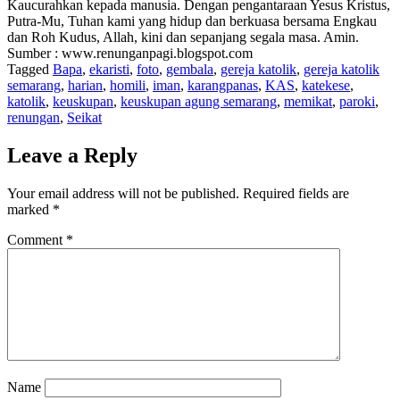
Kaucurahkan kepada manusia. Dengan pengantaraan Yesus Kristus,
Putra-Mu, Tuhan kami yang hidup dan berkuasa bersama Engkau
dan Roh Kudus, Allah, kini dan sepanjang segala masa. Amin.
Sumber : www.renunganpagi.blogspot.com
Tagged
Bapa
,
ekaristi
,
foto
,
gembala
,
gereja katolik
,
gereja katolik
semarang
,
harian
,
homili
,
iman
,
karangpanas
,
KAS
,
katekese
,
katolik
,
keuskupan
,
keuskupan agung semarang
,
memikat
,
paroki
,
renungan
,
Seikat
Leave a Reply
Your email address will not be published.
Required fields are
marked
*
Comment
*
Name