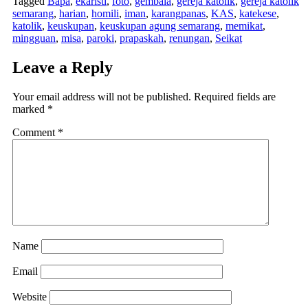
Tagged
Bapa
,
ekaristi
,
foto
,
gembala
,
gereja katolik
,
gereja katolik
semarang
,
harian
,
homili
,
iman
,
karangpanas
,
KAS
,
katekese
,
katolik
,
keuskupan
,
keuskupan agung semarang
,
memikat
,
mingguan
,
misa
,
paroki
,
prapaskah
,
renungan
,
Seikat
Leave a Reply
Your email address will not be published.
Required fields are
marked
*
Comment
*
Name
Email
Website