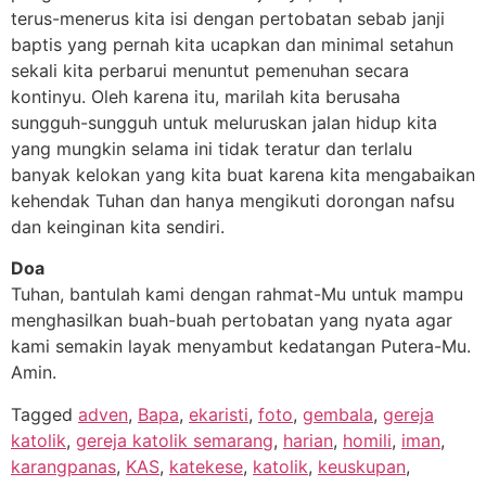
terus-menerus kita isi dengan pertobatan sebab janji
baptis yang pernah kita ucapkan dan minimal setahun
sekali kita perbarui menuntut pemenuhan secara
kontinyu. Oleh karena itu, marilah kita berusaha
sungguh-sungguh untuk meluruskan jalan hidup kita
yang mungkin selama ini tidak teratur dan terlalu
banyak kelokan yang kita buat karena kita mengabaikan
kehendak Tuhan dan hanya mengikuti dorongan nafsu
dan keinginan kita sendiri.
Doa
Tuhan, bantulah kami dengan rahmat-Mu untuk mampu
menghasilkan buah-buah pertobatan yang nyata agar
kami semakin layak menyambut kedatangan Putera-Mu.
Amin.
Tagged
adven
,
Bapa
,
ekaristi
,
foto
,
gembala
,
gereja
katolik
,
gereja katolik semarang
,
harian
,
homili
,
iman
,
karangpanas
,
KAS
,
katekese
,
katolik
,
keuskupan
,