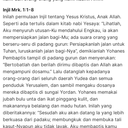
Injil Mrk. 1:1-8
Inilah permulaan Injil tentang Yesus Kristus, Anak Allah.
Seperti ada tertulis dalam kitab nabi Yesaya: “Lihatlah,
Aku menyuruh utusan-Ku mendahului Engkau, ia akan
mempersiapkan jalan bagi-Mu; ada suara orang yang
berseru-seru di padang gurun: Persiapkanlah jalan untuk
Tuhan, luruskanlah jalan bagi-Nya”, demikianlah Yohanes
Pembaptis tampil di padang gurun dan menyerukan:
“Bertobatlah dan berilah dirimu dibaptis dan Allah akan
mengampuni dosamu.” Lalu datanglah kepadanya
orang-orang dari seluruh daerah Yudea dan semua
penduduk Yerusalem, dan sambil mengaku dosanya
mereka dibaptis di sungai Yordan. Yohanes memakai
jubah bulu unta dan ikat pinggang kulit, dan
makanannya belalang dan madu hutan. Inilah yang
diberitakannya: “Sesudah aku akan datang Ia yang lebih
berkuasa dari padaku; membungkuk dan membuka tali
kasut-Nyapun aku tidak layak. Aku membaptis kamu