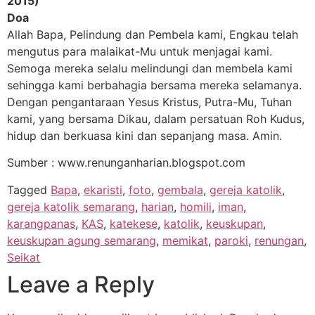
2015)
Doa
Allah Bapa, Pelindung dan Pembela kami, Engkau telah
mengutus para malaikat-Mu untuk menjagai kami.
Semoga mereka selalu melindungi dan membela kami
sehingga kami berbahagia bersama mereka selamanya.
Dengan pengantaraan Yesus Kristus, Putra-Mu, Tuhan
kami, yang bersama Dikau, dalam persatuan Roh Kudus,
hidup dan berkuasa kini dan sepanjang masa. Amin.
Sumber : www.renunganharian.blogspot.com
Tagged
Bapa
,
ekaristi
,
foto
,
gembala
,
gereja katolik
,
gereja katolik semarang
,
harian
,
homili
,
iman
,
karangpanas
,
KAS
,
katekese
,
katolik
,
keuskupan
,
keuskupan agung semarang
,
memikat
,
paroki
,
renungan
,
Seikat
Leave a Reply