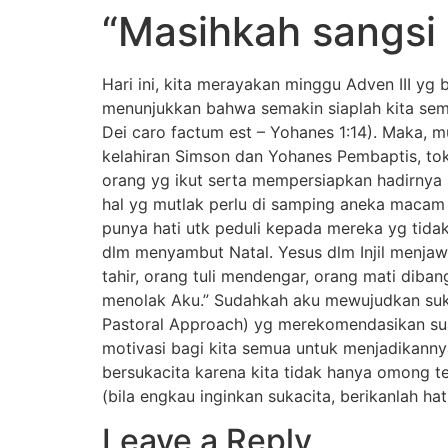
“Masihkah sangsi
Hari ini, kita merayakan minggu Adven III yg
menunjukkan bahwa semakin siaplah kita sem
Dei caro factum est – Yohanes 1:14). Maka, m
kelahiran Simson dan Yohanes Pembaptis, tok
orang yg ikut serta mempersiapkan hadirnya M
hal yg mutlak perlu di samping aneka macam 
punya hati utk peduli kepada mereka yg tid
dlm menyambut Natal. Yesus dlm Injil menjaw
tahir, orang tuli mendengar, orang mati diba
menolak Aku.” Sudahkah aku mewujudkan suka
Pastoral Approach) yg merekomendasikan suat
motivasi bagi kita semua untuk menjadikann
bersukacita karena kita tidak hanya omong te
(bila engkau inginkan sukacita, berikanlah h
Leave a Reply