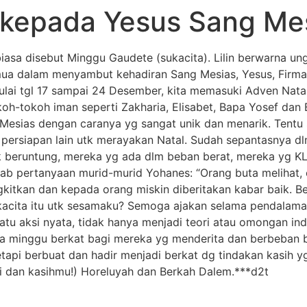
 kepada Yesus Sang Me
 biasa disebut Minggu Gaudete (sukacita).
Lilin berwarna un
ua dalam menyambut kehadiran Sang Mesias, Yesus, Firma
ulai tgl 17 sampai 24 Desember, kita memasuki Adven Natal
oh-tokoh iman seperti Zakharia, Elisabet, Bapa Yosef da
esias dengan caranya yg sangat unik dan menarik. Tentu saj
persiapan lain utk merayakan Natal. Sudah sepantasnya dl
ak beruntung, mereka yg ada dlm beban berat, mereka yg 
ab pertanyaan murid-murid Yohanes: “Orang buta melihat, 
ngkitkan dan kepada orang miskin diberitakan kabar baik. B
cita itu utk sesamaku? Semoga ajakan selama pendalaman
u aksi nyata, tidak hanya menjadi teori atau omongan in
ya minggu berkat bagi mereka yg menderita dan berbeban 
tapi berbuat dan hadir menjadi berkat dg tindakan kasih yg
ati dan kasihmu!) Horeluyah dan Berkah Dalem.***d2t