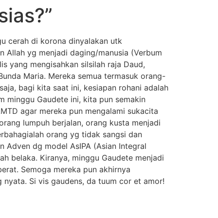
sias?”
gu cerah di korona dinyalakan utk
n Allah yg menjadi daging/manusia (Verbum
is yang mengisahkan silsilah raja Daud,
n Bunda Maria. Mereka semua termasuk orang-
a, bagi kita saat ini, kesiapan rohani adalah
m minggu Gaudete ini, kita pun semakin
KLMTD agar mereka pun mengalami sukacita
orang lumpuh berjalan, orang kusta menjadi
erbahagialah orang yg tidak sangsi dan
 Adven dg model AsIPA (Asian Integral
dah belaka. Kiranya, minggu Gaudete menjadi
berat. Semoga mereka pun akhirnya
 nyata. Si vis gaudens, da tuum cor et amor!