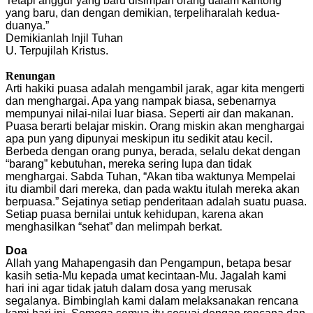
Tetapi anggur yang baru disimpan orang dalam kantong
yang baru, dan dengan demikian, terpeliharalah kedua-
duanya.”
Demikianlah Injil Tuhan
U. Terpujilah Kristus.
Renungan
Arti hakiki puasa adalah mengambil jarak, agar kita mengerti
dan menghargai. Apa yang nampak biasa, sebenarnya
mempunyai nilai-nilai luar biasa. Seperti air dan makanan.
Puasa berarti belajar miskin. Orang miskin akan menghargai
apa pun yang dipunyai meskipun itu sedikit atau kecil.
Berbeda dengan orang punya, berada, selalu dekat dengan
“barang” kebutuhan, mereka sering lupa dan tidak
menghargai. Sabda Tuhan, “Akan tiba waktunya Mempelai
itu diambil dari mereka, dan pada waktu itulah mereka akan
berpuasa.” Sejatinya setiap penderitaan adalah suatu puasa.
Setiap puasa bernilai untuk kehidupan, karena akan
menghasilkan “sehat” dan melimpah berkat.
Doa
Allah yang Mahapengasih dan Pengampun, betapa besar
kasih setia-Mu kepada umat kecintaan-Mu. Jagalah kami
hari ini agar tidak jatuh dalam dosa yang merusak
segalanya. Bimbinglah kami dalam melaksanakan rencana