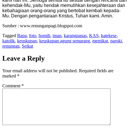
kami hari ini. Semoga semua itu sesuai dengan rencana dan
kehendak-Mu, yaitu hendak memulihkan kesejahteraan dan
kebahagiaan orang-orang yang bertobat kembali kepada-
Mu. Dengan pengantaraan Kristus, Tuhan kami. Amin.
Sumber : www.renunganpagi.blogspot.com
Tagged
Bapa
,
foto
,
homili
,
iman
,
karangpanas
,
KAS
,
katekese
,
katolik
,
keuskupan
,
keuskupan agung semarang
,
memikat
,
paroki
,
renungan
,
Seikat
Leave a Reply
Your email address will not be published.
Required fields are
marked
*
Comment
*