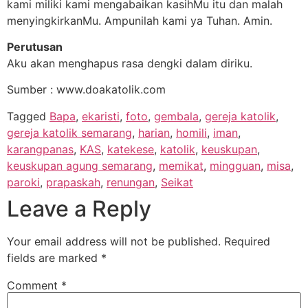
kami miliki kami mengabaikan kasihMu itu dan malah
menyingkirkanMu. Ampunilah kami ya Tuhan. Amin.
Perutusan
Aku akan menghapus rasa dengki dalam diriku.
Sumber : www.doakatolik.com
Tagged
Bapa
,
ekaristi
,
foto
,
gembala
,
gereja katolik
,
gereja katolik semarang
,
harian
,
homili
,
iman
,
karangpanas
,
KAS
,
katekese
,
katolik
,
keuskupan
,
keuskupan agung semarang
,
memikat
,
mingguan
,
misa
,
paroki
,
prapaskah
,
renungan
,
Seikat
Leave a Reply
Your email address will not be published.
Required
fields are marked
*
Comment
*