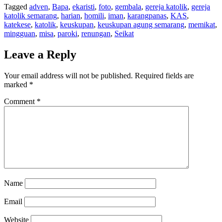
Tagged
adven
,
Bapa
,
ekaristi
,
foto
,
gembala
,
gereja katolik
,
gereja
katolik semarang
,
harian
,
homili
,
iman
,
karangpanas
,
KAS
,
katekese
,
katolik
,
keuskupan
,
keuskupan agung semarang
,
memikat
,
mingguan
,
misa
,
paroki
,
renungan
,
Seikat
Leave a Reply
Your email address will not be published.
Required fields are
marked
*
Comment
*
Name
Email
Website