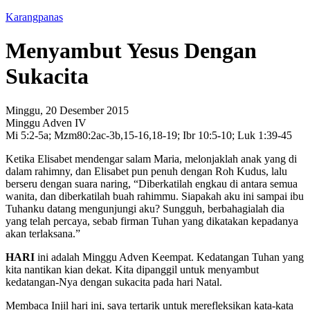
Karangpanas
Menyambut Yesus Dengan
Sukacita
Minggu, 20 Desember 2015
Minggu Adven IV
Mi 5:2-5a; Mzm80:2ac-3b,15-16,18-19; Ibr 10:5-10; Luk 1:39-45
Ketika Elisabet mendengar salam Maria, melonjaklah anak yang di
dalam rahimny, dan Elisabet pun penuh dengan Roh Kudus, lalu
berseru dengan suara naring, “Diberkatilah engkau di antara semua
wanita, dan diberkatilah buah rahimmu. Siapakah aku ini sampai ibu
Tuhanku datang mengunjungi aku? Sungguh, berbahagialah dia
yang telah percaya, sebab firman Tuhan yang dikatakan kepadanya
akan terlaksana.”
HARI
ini adalah Minggu Adven Keempat. Kedatangan Tuhan yang
kita nantikan kian dekat. Kita dipanggil untuk menyambut
kedatangan-Nya dengan sukacita pada hari Natal.
Membaca Injil hari ini, saya tertarik untuk merefleksikan kata-kata