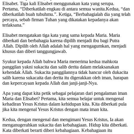
Elisabet. Tiga kali Elisabet menggunakan kata yang serupa.
Pertama, “Diberkatilah engkau di antara semua wanita.Kedua, “dan
diberkatilah buah tubuhmu.”. Ketiga, “Berbahagialah dia yang telah
percaya, sebab firman Tuhan yang dikatakan kepadanya akan
terlaksana.”
Elisabet mengatakan tiga kata yang sama kepada Maria. Maria
diberkati dan berbahagia karena dipilih menjadi ibu bagi Putra
Allah. Dipilih oleh Allah adalah hal yang mengagumkan, menjadi
khusus dan diberi tanggungjawab.
Syukur kepada Allah bahwa Maria menerima kedua mahkota
panggilan yakni sukacita dan salib derita dalam melaksanakan
kehendak Allah. Sukacita panggilannya tidak hancur oleh dukacita
salib karena sukacaita dan derita itu digerakkan oleh iman, harapan
dan kepercayaan kepada Allah dan janji-janji-Nya.
Apa yang dapat kita petik sebagai pelajaran dari pengalaman iman
Maria dan Elisabet? Pertama, kita semua belajar untuk mengenal
kehadiran Yesus Kristus dalam kehidupan kita. Kita diberkati pula
jika kita mengenal Yesus Kristus dengan mata iman kita.
Kedua, dengan mengenal dan mengimani Yesus Kristus, Ia akan
menganugerahkan sukacita dan kebahagiaan. Hidup kita diberkati.
Kata diberkati berarti diberi kebahagiaan. Kebahagiaan itu