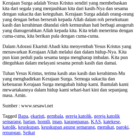
Kerajaan Surga adalah Yesus Kristus sendiri yang membebaskan
kita dari segala yang menjauhkan kita dari kasih-Nya dan sesama
dengan sukacita dan keteguhan. Kerajaan Surga adalah orang-orang
yang dengan bebas berserah kepada Allah dalam roh persekutuan
kasih dan kerahiman ditandai oleh kemurahan hati berbagi anugerah
yang dianugerahkan Allah kepada kita. Kita telah menerima dengan
cuma-cuma, kita berikan pula dengan cuma-cuma.
Dalam Adorasi Ekaristi Abadi kita menyembah Yesus Kristus yang
menawarkan Kerajaan Allah melalui dan dalam hidup-Nya. Kita
pun kian peduli pada sesama tanpa mengharap imbalan. Kita pun
diteguhkan dalam melayani sesama penuh kasih dan damai.
Tuhan Yesus Kristus, terima kasih atas kasih dan kerahimsn-Mu
yang menghadirkan Kerajaan Surga. Semoga sukacita dan
kebenaran Kerajaan Surga mengubah hidup kami. Bantulah kami
mewartakannya dalam hidup kami sehari-hari kini dan sepanjang
masa. Amin.
Sumber : www.sesawi.net
Tagged
Bapa
,
ekaristi
,
gembala
,
gereja katolik
,
gereja katolik
semarang
,
harian
,
homili
,
iman
,
karangpanas
,
KAS
,
katekese
,
katolik
,
keuskupan
,
keuskupan agung semarang
,
memikat
,
paroki
,
renungan
,
Seikat