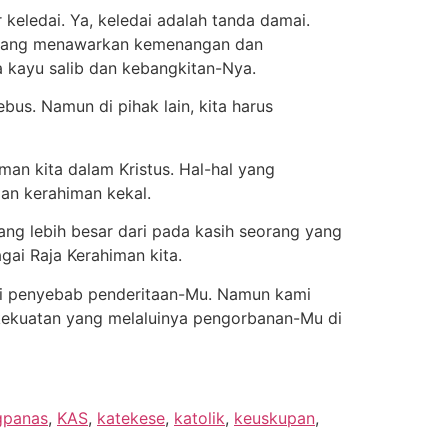
eledai. Ya, keledai adalah tanda damai.
s yang menawarkan kemenangan dan
 kayu salib dan kebangkitan-Nya.
bus. Namun di pihak lain, kita harus
an kita dalam Kristus. Hal-hal yang
n kerahiman kekal.
ang lebih besar dari pada kasih seorang yang
ai Raja Kerahiman kita.
di penyebab penderitaan-Mu. Namun kami
 kekuatan yang melaluinya pengorbanan-Mu di
gpanas
,
KAS
,
katekese
,
katolik
,
keuskupan
,