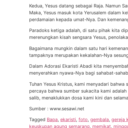
Kedua, Yesus datang sebagai Raja. Namun Sa
Maka, Yesus masuk kota Yerusalem dalam ke
perdamaian kepada umat-Nya. Dan kemenangan
Paradoks ketiga adalah, di satu pihak kita d
merenungkan kisah sengsara Yesus, penolaka
Bagaimana mungkin dalam satu hari kemenangan
tampaknya merupakan kekalahan-Nya sesung
Dalam Adorasi Ekaristi Abadi kita menyembah
menyerahkan nyawa-Nya bagi sahabat-sahabat
Tuhan Yesus Kristus, kami menyadari bahwa
percaya bahwa sumber sukacita kami adalah 
salib, menaklukkan dosa kami kini dan selam
Sumber : www.sesawi.net
Tagged
Bapa
,
ekaristi
,
foto
,
gembala
,
gereja 
keuskupan agung semarang
,
memikat
,
mingg