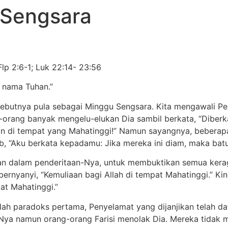
 Sengsara
lp 2:6-1; Luk 22:14- 23:56
m nama Tuhan.”
yebutnya pula sebagai Minggu Sengsara. Kita mengawali Pe
orang banyak mengelu-elukan Dia sambil berkata, “Diberk
an di tempat yang Mahatinggi!” Namun sayangnya, beberapa
, “Aku berkata kepadamu: Jika mereka ini diam, maka batu-
akan dalam penderitaan-Nya, untuk membuktikan semua kera
 bernyanyi, “Kemuliaan bagi Allah di tempat Mahatinggi.” K
at Mahatinggi.”
ah paradoks pertama, Penyelamat yang dijanjikan telah dat
Nya namun orang-orang Farisi menolak Dia. Mereka tidak 