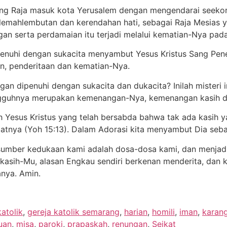
ng Raja masuk kota Yerusalem dengan mengendarai seekor k
lemahlembutan dan kerendahan hati, sebagai Raja Mesia
 serta perdamaian itu terjadi melalui kematian-Nya pada
ipenuhi dengan sukacita menyambut Yesus Kristus Sang Pene
n, penderitaan dan kematian-Nya.
 dipenuhi dengan sukacita dan dukacita? Inilah misteri im
guhnya merupakan kemenangan-Nya, kemenangan kasih da
 Yesus Kristus yang telah bersabda bahwa tak ada kasih y
nya (Yoh 15:13). Dalam Adorasi kita menyambut Dia sebag
 sumber kedukaan kami adalah dosa-dosa kami, dan menja
kasih-Mu, alasan Engkau sendiri berkenan menderita, dan
anya. Amin.
katolik
,
gereja katolik semarang
,
harian
,
homili
,
iman
,
karan
uan
,
misa
,
paroki
,
prapaskah
,
renungan
,
Seikat