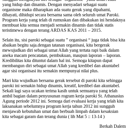
yang hidup dan dinamis. Dengan menyadari sebagai suatu
organisme maka diharapkan ada suatu gerak yang dipahami,
dihayati, dihidupi secara bersama sama oleh seluruh umat Paroki.
Program kerja yang telah di rumuskan dan dibakukan ini hendaknya
membuat kita semua menjadi semakin dinamis dan tidak statis
teristimewa dengan terang ARDAS KAS 2011 – 2015.
Selain itu, sisi paroki sebagai suatu ” organisasi “ juga tidak bisa kita
abaikan begitu saja.dengan tatanan organisasi, kita bergerak
mewujudkan diri sebagai umat Allah yang tertata rapi baik dalam
aneka macam pencatatan, pembukuan, maupun laporan – laporan.
Kredibilitas kita dituntut dalam hal ini. Semoga kitapun dapat
membangun diri sebagai umat Allah yang kredibel dan akuntabel
agar sisi organisasi itu semakin mempunyai nilai plus.
Mari kita wujudkan bersama gerak tersebut di paroki kita sehingga
paroki ini semakin hidup dinamis, kreatif, kredibel dan akuntabel.
Sekali lagi saya ucakan terima kasih untuk semuanya yang telah
ambil bagian dalam penyusunan rogram kerja paroki St. Athanasius
Agung periode 2012 ini. Semoga dari evaluasi kerja yang telah kita
laksanakan sebelumnya program kerja tahun 2012 ini sungguh
menjawab kebutuhan umat dan berbuah limpah dalam kesaksian
kita sebagai garam dan terang dunia ( lih Mat 5 :: 13-14 )
Berkah Dalem