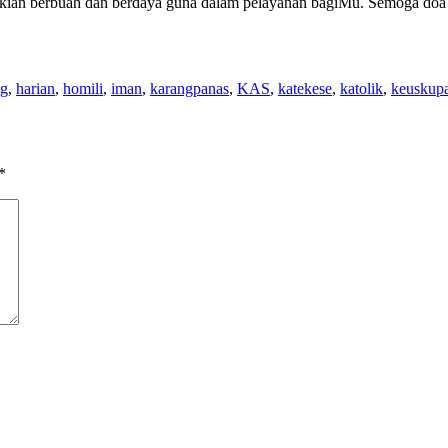
kian berbuah dan berdaya guna dalam pelayanan bagiMu. Semoga doa k
ng
,
harian
,
homili
,
iman
,
karangpanas
,
KAS
,
katekese
,
katolik
,
keuskup
*