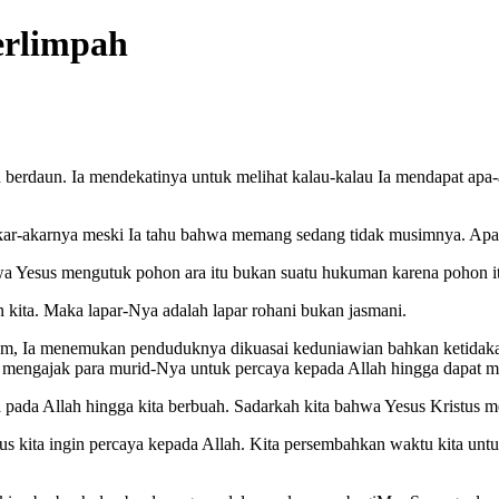
erlimpah
berdaun. Ia mendekatinya untuk melihat kalau-kalau Ia mendapat apa-ap
r-akarnya meski Ia tahu bahwa memang sedang tidak musimnya. Apa art
hwa Yesus mengutuk pohon ara itu bukan suatu hukuman karena pohon i
kita. Maka lapar-Nya adalah lapar rohani bukan jasmani.
, Ia menemukan penduduknya dikuasai keduniawian bahkan ketidakadil
u mengajak para murid-Nya untuk percaya kepada Allah hingga dapat
ya pada Allah hingga kita berbuah. Sadarkah kita bahwa Yesus Kristus
s kita ingin percaya kepada Allah. Kita persembahkan waktu kita untuk