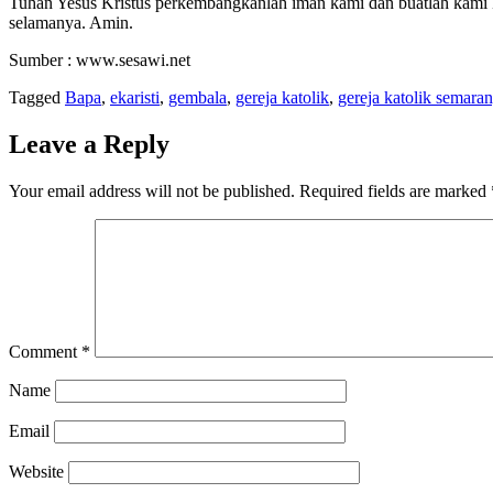
Tuhan Yesus Kristus perkembangkanlah iman kami dan buatlah kami 
selamanya. Amin.
Sumber : www.sesawi.net
Tagged
Bapa
,
ekaristi
,
gembala
,
gereja katolik
,
gereja katolik semara
Leave a Reply
Your email address will not be published.
Required fields are marked
Comment
*
Name
Email
Website