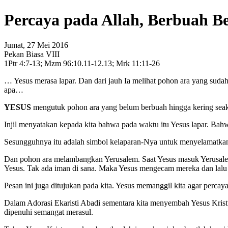
Percaya pada Allah, Berbuah B
Jumat, 27 Mei 2016
Pekan Biasa VIII
1Ptr 4:7-13; Mzm 96:10.11-12.13; Mrk 11:11-26
… Yesus merasa lapar. Dan dari jauh Ia melihat pohon ara yang sudah 
apa…
YESUS
mengutuk pohon ara yang belum berbuah hingga kering seaka
Injil menyatakan kepada kita bahwa pada waktu itu Yesus lapar. Ba
Sesungguhnya itu adalah simbol kelaparan-Nya untuk menyelamatkan 
Dan pohon ara melambangkan Yerusalem. Saat Yesus masuk Yerusalem
Yesus. Tak ada iman di sana. Maka Yesus mengecam mereka dan lal
Pesan ini juga ditujukan pada kita. Yesus memanggil kita agar perca
Dalam Adorasi Ekaristi Abadi sementara kita menyembah Yesus Kristu
dipenuhi semangat merasul.