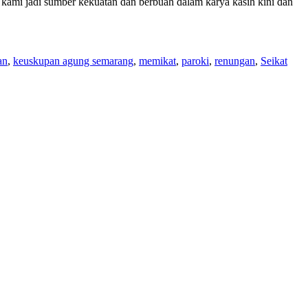
ami jadi sumber kekuatan dan berbuah dalam karya kasih kini dan
an
,
keuskupan agung semarang
,
memikat
,
paroki
,
renungan
,
Seikat