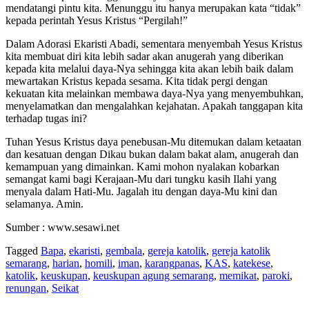
mendatangi pintu kita. Menunggu itu hanya merupakan kata “tidak”
kepada perintah Yesus Kristus “Pergilah!”
Dalam Adorasi Ekaristi Abadi, sementara menyembah Yesus Kristus
kita membuat diri kita lebih sadar akan anugerah yang diberikan
kepada kita melalui daya-Nya sehingga kita akan lebih baik dalam
mewartakan Kristus kepada sesama. Kita tidak pergi dengan
kekuatan kita melainkan membawa daya-Nya yang menyembuhkan,
menyelamatkan dan mengalahkan kejahatan. Apakah tanggapan kita
terhadap tugas ini?
Tuhan Yesus Kristus daya penebusan-Mu ditemukan dalam ketaatan
dan kesatuan dengan Dikau bukan dalam bakat alam, anugerah dan
kemampuan yang dimainkan. Kami mohon nyalakan kobarkan
semangat kami bagi Kerajaan-Mu dari tungku kasih Ilahi yang
menyala dalam Hati-Mu. Jagalah itu dengan daya-Mu kini dan
selamanya. Amin.
Sumber : www.sesawi.net
Tagged
Bapa
,
ekaristi
,
gembala
,
gereja katolik
,
gereja katolik
semarang
,
harian
,
homili
,
iman
,
karangpanas
,
KAS
,
katekese
,
katolik
,
keuskupan
,
keuskupan agung semarang
,
memikat
,
paroki
,
renungan
,
Seikat