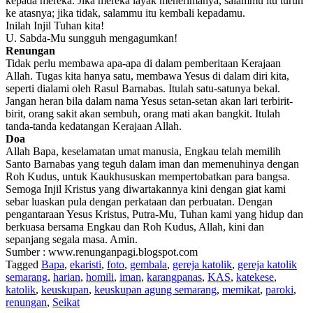
kepada mereka. Jika mereka layak menerimanya, salammu itu turun
ke atasnya; jika tidak, salammu itu kembali kepadamu.
Inilah Injil Tuhan kita!
U. Sabda-Mu sungguh mengagumkan!
Renungan
Tidak perlu membawa apa-apa di dalam pemberitaan Kerajaan
Allah. Tugas kita hanya satu, membawa Yesus di dalam diri kita,
seperti dialami oleh Rasul Barnabas. Itulah satu-satunya bekal.
Jangan heran bila dalam nama Yesus setan-setan akan lari terbirit-
birit, orang sakit akan sembuh, orang mati akan bangkit. Itulah
tanda-tanda kedatangan Kerajaan Allah.
Doa
Allah Bapa, keselamatan umat manusia, Engkau telah memilih
Santo Barnabas yang teguh dalam iman dan memenuhinya dengan
Roh Kudus, untuk Kaukhususkan mempertobatkan para bangsa.
Semoga Injil Kristus yang diwartakannya kini dengan giat kami
sebar luaskan pula dengan perkataan dan perbuatan. Dengan
pengantaraan Yesus Kristus, Putra-Mu, Tuhan kami yang hidup dan
berkuasa bersama Engkau dan Roh Kudus, Allah, kini dan
sepanjang segala masa. Amin.
Sumber : www.renunganpagi.blogspot.com
Tagged
Bapa
,
ekaristi
,
foto
,
gembala
,
gereja katolik
,
gereja katolik
semarang
,
harian
,
homili
,
iman
,
karangpanas
,
KAS
,
katekese
,
katolik
,
keuskupan
,
keuskupan agung semarang
,
memikat
,
paroki
,
renungan
,
Seikat