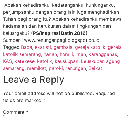
Apakah kehadiranku, kedatanganku, kunjunganku,
perjumpaanku dengan orang lain juga menghadirkan
Tuhan bagi orang itu? Apakah kehadiranku membawa
kedamaian dan kerukunan dalam lingkungan dan
keluargaku?
(PS/Inspirasi Batin 2016)
Sumber : www.renunganpagi.blogspot.co.id
Tagged
Bapa
,
ekaristi
,
gembala
,
gereja katolik
,
gereja
katolik semarang
,
harian
,
homili
,
iman
,
karangpanas
,
KAS
,
katekese
,
katolik
,
keuskupan
,
keuskupan agung
semarang
,
memikat
,
paroki
,
renungan
,
Seikat
Leave a Reply
Your email address will not be published.
Required
fields are marked
*
Comment
*