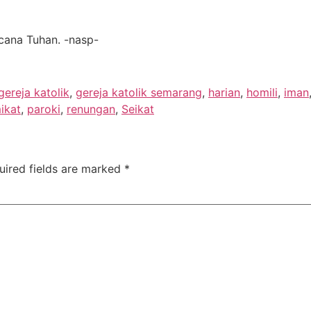
cana Tuhan. -nasp-
gereja katolik
,
gereja katolik semarang
,
harian
,
homili
,
iman
ikat
,
paroki
,
renungan
,
Seikat
uired fields are marked
*