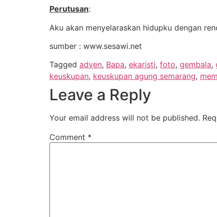
Perutusan
:
Aku akan menyelaraskan hidupku dengan ren
sumber : www.sesawi.net
Tagged
adven
,
Bapa
,
ekaristi
,
foto
,
gembala
,
keuskupan
,
keuskupan agung semarang
,
mem
Leave a Reply
Your email address will not be published.
Req
Comment
*