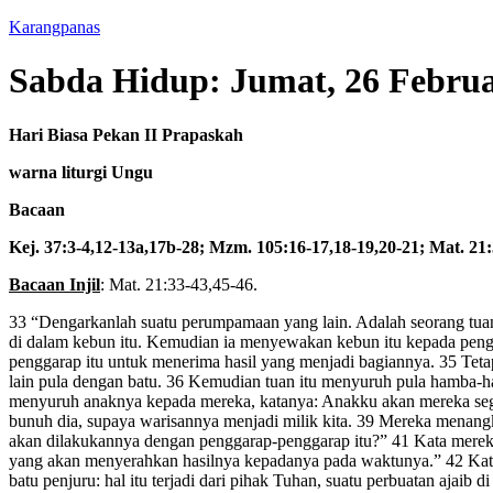
Karangpanas
Sabda Hidup: Jumat, 26 Februa
Hari Biasa Pekan II Prapaskah
warna liturgi Ungu
Bacaan
Kej. 37:3-4,12-13a,17b-28; Mzm. 105:16-17,18-19,20-21; Mat. 21:
Bacaan Injil
: Mat. 21:33-43,45-46.
33 “Dengarkanlah suatu perumpamaan yang lain. Adalah seorang tua
di dalam kebun itu. Kemudian ia menyewakan kebun itu kepada pengg
penggarap itu untuk menerima hasil yang menjadi bagiannya. 35 T
lain pula dengan batu. 36 Kemudian tuan itu menyuruh pula hamba-h
menyuruh anaknya kepada mereka, katanya: Anakku akan mereka segani.
bunuh dia, supaya warisannya menjadi milik kita. 39 Mereka menang
akan dilakukannya dengan penggarap-penggarap itu?” 41 Kata merek
yang akan menyerahkan hasilnya kepadanya pada waktunya.” 42 Kata
batu penjuru: hal itu terjadi dari pihak Tuhan, suatu perbuatan ajai