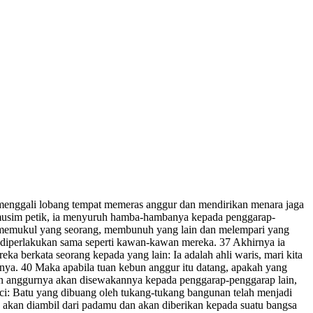
menggali lobang tempat memeras anggur dan mendirikan menara jaga
a musim petik, ia menyuruh hamba-hambanya kepada penggarap-
a memukul yang seorang, membunuh yang lain dan melempari yang
n diperlakukan sama seperti kawan-kawan mereka. 37 Akhirnya ia
a berkata seorang kepada yang lain: Ia adalah ahli waris, mari kita
ya. 40 Maka apabila tuan kebun anggur itu datang, apakah yang
un anggurnya akan disewakannya kepada penggarap-penggarap lain,
: Batu yang dibuang oleh tukang-tukang bangunan telah menjadi
lah akan diambil dari padamu dan akan diberikan kepada suatu bangsa