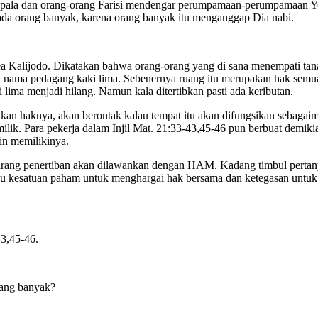
epala dan orang-orang Farisi mendengar perumpamaan-perumpamaan Y
ada orang banyak, karena orang banyak itu menganggap Dia nabi.
rea Kalijodo. Dikatakan bahwa orang-orang yang di sana menempati tan
a nama pedagang kaki lima. Sebenernya ruang itu merupakan hak semu
 lima menjadi hilang. Namun kala ditertibkan pasti ada keributan.
ukan haknya, akan berontak kalau tempat itu akan difungsikan sebag
milik. Para pekerja dalam Injil Mat. 21:33-43,45-46 pun berbuat dem
in memilikinya.
k jarang penertiban akan dilawankan dengan HAM. Kadang timbul pert
u kesatuan paham untuk menghargai hak bersama dan ketegasan untuk 
3,45-46.
ang banyak?