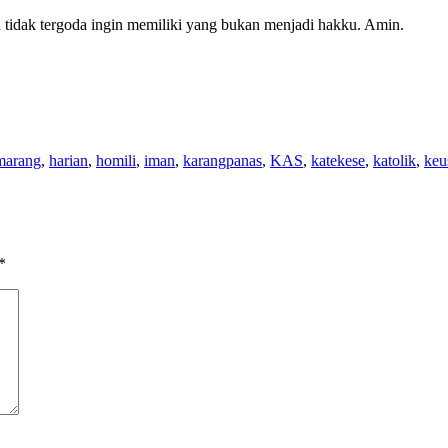
idak tergoda ingin memiliki yang bukan menjadi hakku. Amin.
emarang
,
harian
,
homili
,
iman
,
karangpanas
,
KAS
,
katekese
,
katolik
,
keu
*