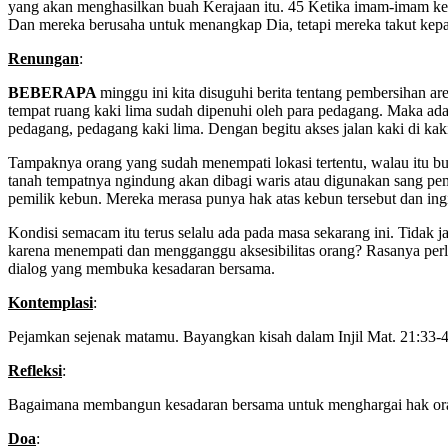
yang akan menghasilkan buah Kerajaan itu. 45 Ketika imam-imam k
Dan mereka berusaha untuk menangkap Dia, tetapi mereka takut kep
Renungan
:
BEBERAPA
minggu ini kita disuguhi berita tentang pembersihan a
tempat ruang kaki lima sudah dipenuhi oleh para pedagang. Maka ad
pedagang, pedagang kaki lima. Dengan begitu akses jalan kaki di kaki
Tampaknya orang yang sudah menempati lokasi tertentu, walau itu b
tanah tempatnya ngindung akan dibagi waris atau digunakan sang pe
pemilik kebun. Mereka merasa punya hak atas kebun tersebut dan ing
Kondisi semacam itu terus selalu ada pada masa sekarang ini. Tida
karena menempati dan mengganggu aksesibilitas orang? Rasanya perl
dialog yang membuka kesadaran bersama.
Kontemplasi
:
Pejamkan sejenak matamu. Bayangkan kisah dalam Injil Mat. 21:33-4
Refleksi
:
Bagaimana membangun kesadaran bersama untuk menghargai hak or
Doa
: