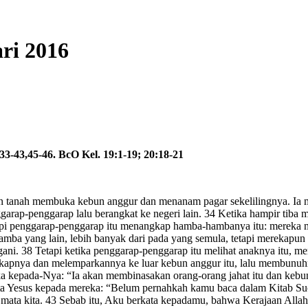
ri 2016
33-43,45-46. BcO Kel. 19:1-19; 20:18-21
n tanah membuka kebun anggur dan menanam pagar sekelilingnya. Ia 
arap-penggarap lalu berangkat ke negeri lain. 34 Ketika hampir tib
etapi penggarap-penggarap itu menangkap hamba-hambanya itu: merek
amba yang lain, lebih banyak dari pada yang semula, tetapi merekapu
 38 Tetapi ketika penggarap-penggarap itu melihat anaknya itu, merek
kapnya dan melemparkannya ke luar kebun anggur itu, lalu membunuhn
a kepada-Nya: “Ia akan membinasakan orang-orang jahat itu dan keb
 Yesus kepada mereka: “Belum pernahkah kamu baca dalam Kitab Suci
b di mata kita. 43 Sebab itu, Aku berkata kepadamu, bahwa Kerajaan Al