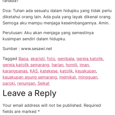
rahasia?
Doa: Tuhan ada sesuatu dalam hidupku yang tidak perlu
diketahui orang lain. Ada pula yang layak dikenal orang.
Semoga aku mampu menjaga keseimbangannya. Amin.
Perutusan: Aku akan menjaga yang semestinya
kusimpan sendiri dalam hidupku.
Sumber : www.sesawi.net
Tagged
Bapa
,
ekaristi
,
foto
,
gembala
,
gereja katolik
,
gereja katolik semarang
,
harian
,
homili
,
iman
,
karangpanas
,
KAS
,
katekese
,
katolik
,
keuskupan
,
keuskupan agung semarang
,
memikat
,
mingguan
,
paroki
,
renungan
,
Seikat
Leave a Reply
Your email address will not be published.
Required
fields are marked
*