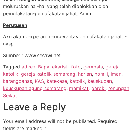
meluruskan hal-hal yang telah dibelokkan oleh
pemufakatan-pemufakatan jahat. Amin.
Perutusan
:
Aku akan berperan memberantas pemufakatan jahat. -
nasp-
Sumber : www.sesawi.net
Tagged
adven
,
Bapa
,
ekaristi
,
foto
,
gembala
,
gereja
katolik
,
gereja katolik semarang
,
harian
,
homili
,
iman
,
karangpanas
,
KAS
,
katekese
,
katolik
,
keuskupan
,
keuskupan agung semarang
,
memikat
,
paroki
,
renungan
,
Seikat
Leave a Reply
Your email address will not be published.
Required
fields are marked
*