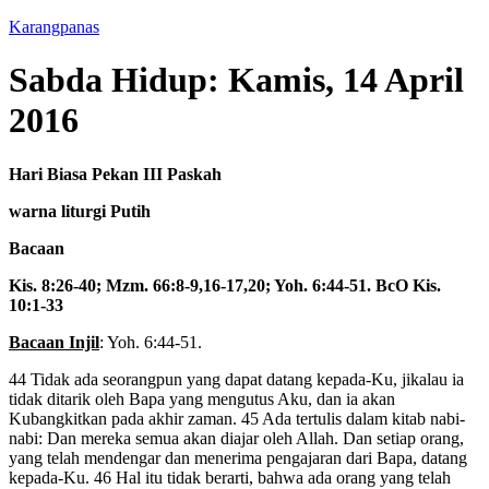
Karangpanas
Sabda Hidup: Kamis, 14 April
2016
Hari Biasa Pekan III Paskah
warna liturgi Putih
Bacaan
Kis. 8:26-40; Mzm. 66:8-9,16-17,20; Yoh. 6:44-51. BcO Kis.
10:1-33
Bacaan Injil
: Yoh. 6:44-51.
44 Tidak ada seorangpun yang dapat datang kepada-Ku, jikalau ia
tidak ditarik oleh Bapa yang mengutus Aku, dan ia akan
Kubangkitkan pada akhir zaman. 45 Ada tertulis dalam kitab nabi-
nabi: Dan mereka semua akan diajar oleh Allah. Dan setiap orang,
yang telah mendengar dan menerima pengajaran dari Bapa, datang
kepada-Ku. 46 Hal itu tidak berarti, bahwa ada orang yang telah