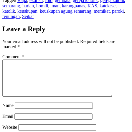
Tagged
Bapa
,
ekaristi
,
foto
,
gembala
,
gereja katolik
,
gereja katolik
semarang
,
harian
,
homili
,
iman
,
karangpanas
,
KAS
,
katekese
,
katolik
,
keuskupan
,
keuskupan agung semarang
,
memikat
,
paroki
,
renungan
,
Seikat
Leave a Reply
Your email address will not be published.
Required fields are
marked
*
Comment
*
Name
Email
Website