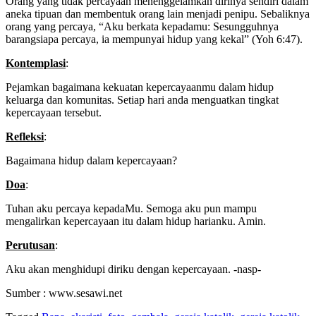
Orang yang tidak percayaan menenggelamkan dirinya sendiri dalam
aneka tipuan dan membentuk orang lain menjadi penipu. Sebaliknya
orang yang percaya, “Aku berkata kepadamu: Sesungguhnya
barangsiapa percaya, ia mempunyai hidup yang kekal” (Yoh 6:47).
Kontemplasi
:
Pejamkan bagaimana kekuatan kepercayaanmu dalam hidup
keluarga dan komunitas. Setiap hari anda menguatkan tingkat
kepercayaan tersebut.
Refleksi
:
Bagaimana hidup dalam kepercayaan?
Doa
:
Tuhan aku percaya kepadaMu. Semoga aku pun mampu
mengalirkan kepercayaan itu dalam hidup harianku. Amin.
Perutusan
:
Aku akan menghidupi diriku dengan kepercayaan. -nasp-
Sumber : www.sesawi.net