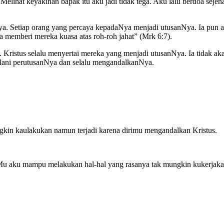
lihat keyakinan bapak itu aku jadi tidak tega. Aku lalu berdoa sejen
a. Setiap orang yang percaya kepadaNya menjadi utusanNya. Ia pun 
 memberi mereka kuasa atas roh-roh jahat” (Mrk 6:7).
 Kristus selalu menyertai mereka yang menjadi utusanNya. Ia tidak a
jalani perutusanNya dan selalu mengandalkanNya.
kin kaulakukan namun terjadi karena dirimu mengandalkan Kristus.
 aku mampu melakukan hal-hal yang rasanya tak mungkin kukerjakan 