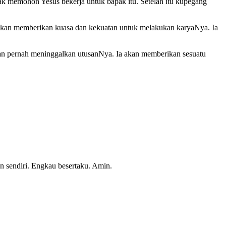
ak memohon Yesus bekerja untuk bapak itu. Setelah itu kupegang
akan memberikan kuasa dan kekuatan untuk melakukan karyaNya. Ia
kan pernah meninggalkan utusanNya. Ia akan memberikan sesuatu
sendiri. Engkau besertaku. Amin.