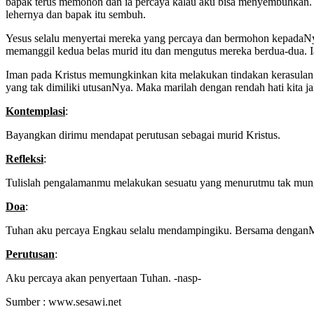
bapak terus memohon dan ia percaya kalau aku bisa menyembuhkan. Me
lehernya dan bapak itu sembuh.
Yesus selalu menyertai mereka yang percaya dan bermohon kepadaNy
memanggil kedua belas murid itu dan mengutus mereka berdua-dua. Ia
Iman pada Kristus memungkinkan kita melakukan tindakan kerasulan.
yang tak dimiliki utusanNya. Maka marilah dengan rendah hati kita 
Kontemplasi
:
Bayangkan dirimu mendapat perutusan sebagai murid Kristus.
Refleksi
:
Tulislah pengalamanmu melakukan sesuatu yang menurutmu tak mung
Doa
:
Tuhan aku percaya Engkau selalu mendampingiku. Bersama denganMu
Perutusan
:
Aku percaya akan penyertaan Tuhan. -nasp-
Sumber : www.sesawi.net