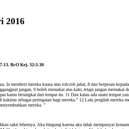
i 2016
7-13. BcO Kej. 32:3-30
ua. Ia memberi mereka kuasa atas roh-roh jahat, 8 dan berpesan kep
inggangpun jangan, 9 boleh memakai alas kaki, tetapi jangan memakai 
ampai kamu berangkat dari tempat itu. 11 Dan kalau ada suatu tempat 
di kakimu sebagai peringatan bagi mereka.” 12 Lalu pergilah mereka 
 menyembuhkan mereka. ”
hkan sakit lehernya. Aku bingung karena aku tidak mempunyai ke