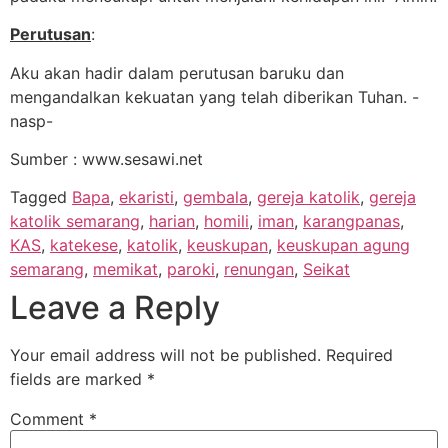
Perutusan
:
Aku akan hadir dalam perutusan baruku dan
mengandalkan kekuatan yang telah diberikan Tuhan. -
nasp-
Sumber : www.sesawi.net
Tagged
Bapa
,
ekaristi
,
gembala
,
gereja katolik
,
gereja
katolik semarang
,
harian
,
homili
,
iman
,
karangpanas
,
KAS
,
katekese
,
katolik
,
keuskupan
,
keuskupan agung
semarang
,
memikat
,
paroki
,
renungan
,
Seikat
Leave a Reply
Your email address will not be published.
Required
fields are marked
*
Comment
*