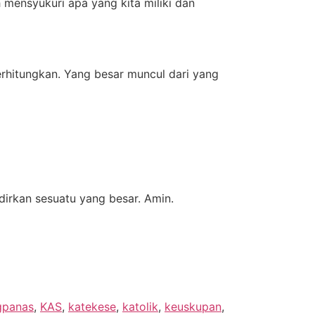
 mensyukuri apa yang kita miliki dan
rhitungkan. Yang besar muncul dari yang
dirkan sesuatu yang besar. Amin.
gpanas
,
KAS
,
katekese
,
katolik
,
keuskupan
,