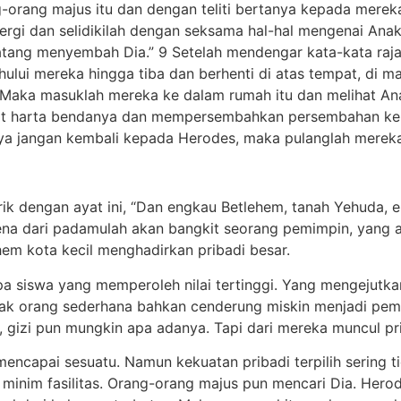
rang majus itu dan dengan teliti bertanya kepada mereka
Pergi dan selidikilah dengan seksama hal-hal mengenai An
ang menyembah Dia.” 9 Setelah mendengar kata-kata raja i
hului mereka hingga tiba dan berhenti di atas tempat, di m
1 Maka masuklah mereka ke dalam rumah itu dan melihat Ana
 harta bendanya dan mempersembahkan persembahan kepa
a jangan kembali kepada Herodes, maka pulanglah mereka k
rik dengan ayat ini, “Dan engkau Betlehem, tanah Yehuda, en
ena dari padamulah akan bangkit seorang pemimpin, yang 
ehem kota kecil menghadirkan pribadi besar.
siswa yang memperoleh nilai tertinggi. Yang mengejutka
ak orang sederhana bahkan cenderung miskin menjadi pemero
, gizi pun mungkin apa adanya. Tapi dari mereka muncul pri
capai sesuatu. Namun kekuatan pribadi terpilih sering tid
m, minim fasilitas. Orang-orang majus pun mencari Dia. He