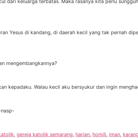
l dari keluarga terbatas. Maka rasanya kita perlu sungguh
n Yesus di kandang, di daerah kecil yang tak pernah dipe
dan mengembangkannya?
kan kepadaku. Walau kecil aku bersyukur dan ingin mengha
-nasp-
katolik
,
gereja katolik semarang
,
harian
,
homili
,
iman
,
karan