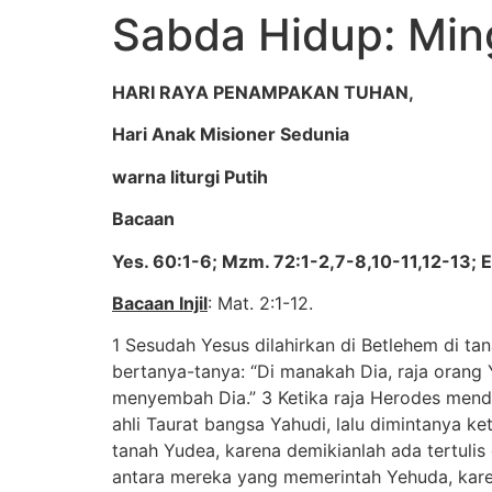
Sabda Hidup: Min
HARI RAYA PENAMPAKAN TUHAN,
Hari Anak Misioner Sedunia
warna liturgi Putih
Bacaan
Yes. 60:1-6; Mzm. 72:1-2,7-8,10-11,12-13; E
Bacaan Injil
: Mat. 2:1-12.
1 Sesudah Yesus dilahirkan di Betlehem di t
bertanya-tanya: “Di manakah Dia, raja orang 
menyembah Dia.” 3 Ketika raja Herodes mende
ahli Taurat bangsa Yahudi, lalu dimintanya k
tanah Yudea, karena demikianlah ada tertulis
antara mereka yang memerintah Yehuda, kare