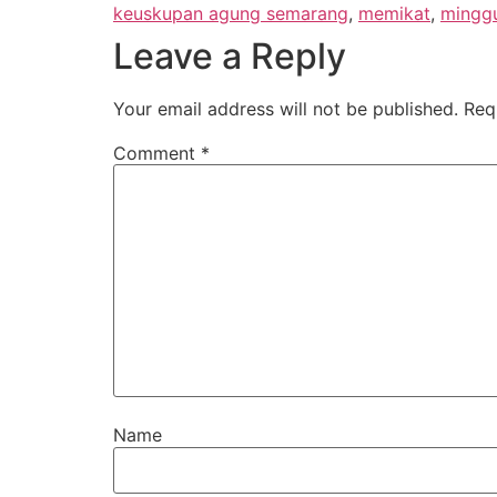
keuskupan agung semarang
,
memikat
,
mingg
Leave a Reply
Your email address will not be published.
Req
Comment
*
Name