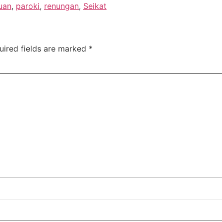
uan
,
paroki
,
renungan
,
Seikat
uired fields are marked
*