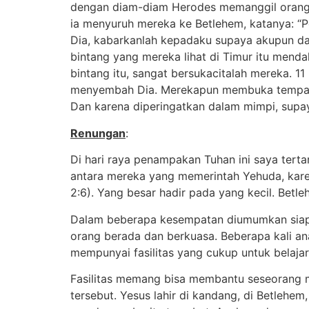
dengan diam-diam Herodes memanggil orang-o
ia menyuruh mereka ke Betlehem, katanya: “
Dia, kabarkanlah kepadaku supaya akupun dat
bintang yang mereka lihat di Timur itu menda
bintang itu, sangat bersukacitalah mereka. 1
menyembah Dia. Merekapun membuka tempat
Dan karena diperingatkan dalam mimpi, supay
Renungan
:
Di hari raya penampakan Tuhan ini saya terta
antara mereka yang memerintah Yehuda, kar
2:6). Yang besar hadir pada yang kecil. Betl
Dalam beberapa kesempatan diumumkan siapa 
orang berada dan berkuasa. Beberapa kali an
mempunyai fasilitas yang cukup untuk belajar
Fasilitas memang bisa membantu seseorang men
tersebut. Yesus lahir di kandang, di Betlehe