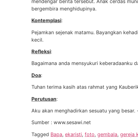
mendengar berita tersebut. Anak cerdas muncu
bergembira menghidupinya.
Kontemplasi
:
Pejamkan sejenak matamu. Bayangkan kehadira
kecil.
Refleksi
:
Bagaimana anda mensyukuri keberadaanku 
Doa
:
Tuhan terima kasih atas rahmat yang Kauberi
Perutusan
:
Aku akan menghadirkan sesuatu yang besar. 
Sumber : www.sesawi.net
Tagged
Bapa
,
ekaristi
,
foto
,
gembala
,
gereja 