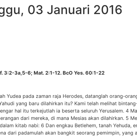
ggu, 03 Januari 2016
f. 3:2-3a,5-6; Mat. 2:1-12. BcO Yes. 60:1-22
anah Yudea pada zaman raja Herodes, datanglah orang-oran
Yahudi yang baru dilahirkan itu? Kami telah melihat bintan
ngar hal itu terkejutlah ia beserta seluruh Yerusalem. 4
eterangan dari mereka, di mana Mesias akan dilahirkan. 5 M
 dalam kitab nabi: 6 Dan engkau Betlehem, tanah Yehuda, en
na dari padamulah akan bangkit seorang pemimpin, yang a