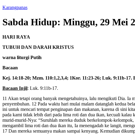
Karangpanas
Sabda Hidup: Minggu, 29 Mei 
HARI RAYA
TUBUH DAN DARAH KRISTUS
warna liturgi Putih
Bacaan
Kej. 14:18-20; Mzm. 110:1,2,3,4; 1Kor. 11:23-26; Luk. 9:11b-17.
Bacaan Injil
: Luk. 9:11b-17.
11 Akan tetapi orang banyak mengetahuinya, lalu mengikuti Dia. I
penyembuhan. 12 Pada waktu hari mulai malam datanglah kedua bela
ini untuk mencari tempat penginapan dan makanan, karena di sini k
pada kami tidak lebih dari pada lima roti dan dua ikan, kecuali kalau
murid-murid-Nya: “Suruhlah mereka duduk berkelompok-kelompok, k
mengambil lima roti dan dua ikan itu, Ia menengadah ke langit, me
17 Dan mereka semuanya makan sampai kenyang. Kemudian dikumpulk