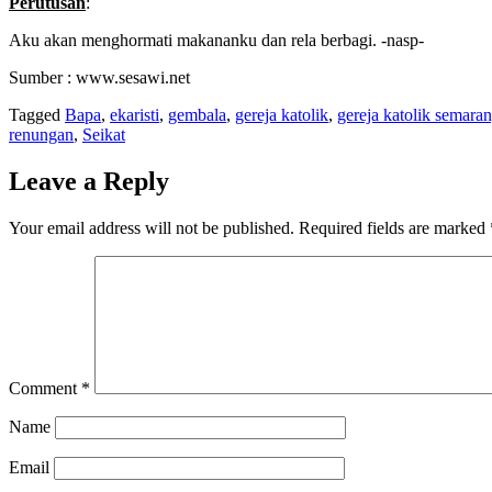
Perutusan
:
Aku akan menghormati makananku dan rela berbagi. -nasp-
Sumber : www.sesawi.net
Tagged
Bapa
,
ekaristi
,
gembala
,
gereja katolik
,
gereja katolik semara
renungan
,
Seikat
Leave a Reply
Your email address will not be published.
Required fields are marked
Comment
*
Name
Email