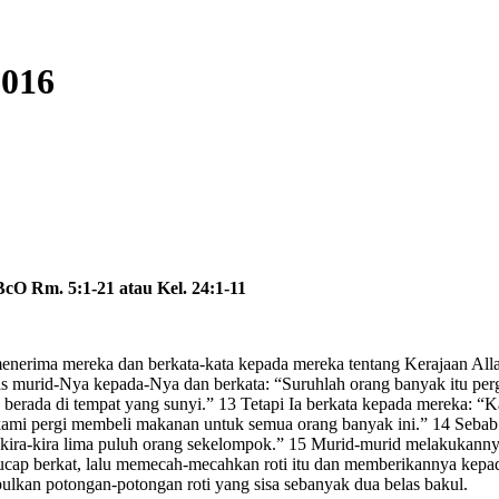
2016
 BcO Rm. 5:1-21 atau Kel. 24:1-11
a menerima mereka dan berkata-kata kepada mereka tentang Kerajaan 
s murid-Nya kepada-Nya dan berkata: “Suruhlah orang banyak itu per
ita berada di tempat yang sunyi.” 13 Tetapi Ia berkata kepada merek
 kami pergi membeli makanan untuk semua orang banyak ini.” 14 Sebab di 
ira-kira lima puluh orang sekelompok.” 15 Murid-murid melakukannya
ngucap berkat, lalu memecah-mecahkan roti itu dan memberikannya ke
an potongan-potongan roti yang sisa sebanyak dua belas bakul.