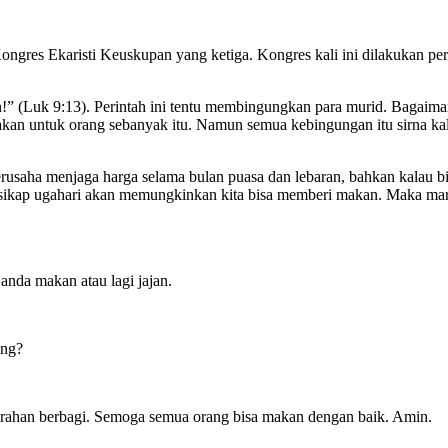
gres Ekaristi Keuskupan yang ketiga. Kongres kali ini dilakukan p
 (Luk 9:13). Perintah ini tentu membingungkan para murid. Bagaimana
untuk orang sebanyak itu. Namun semua kebingungan itu sirna kala a
rusaha menjaga harga selama bulan puasa dan lebaran, bahkan kalau b
an sikap ugahari akan memungkinkan kita bisa memberi makan. Maka ma
anda makan atau lagi jajan.
ang?
rahan berbagi. Semoga semua orang bisa makan dengan baik. Amin.