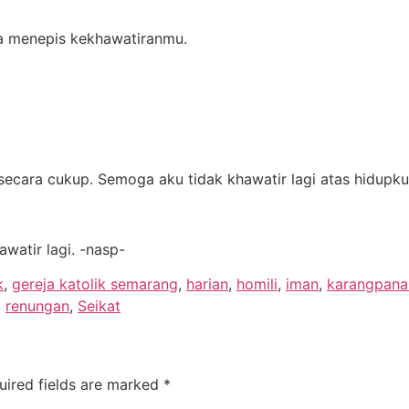
a menepis kekhawatiranmu.
ecara cukup. Semoga aku tidak khawatir lagi atas hidupku
watir lagi. -nasp-
k
,
gereja katolik semarang
,
harian
,
homili
,
iman
,
karangpana
,
renungan
,
Seikat
uired fields are marked
*