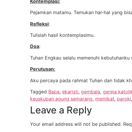
Kontemplasi:
Pejamkan matamu. Temukan hal-hal yang bis
Refleksi
:
Tulislah hasil kontemplasimu.
Doa
:
Tuhan Engkau selalu memenuhi kebutuhanku s
Perutusan:
Aku percaya pada rahmat Tuhan dan tidak kha
Tagged
Bapa
,
ekaristi
,
gembala
,
gereja katoli
keuskupan agung semarang
,
memikat
,
paroki
Leave a Reply
Your email address will not be published.
Req