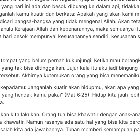
yang hari ini ada dan besok dibuang ke dalam api, tidakkah
nganlah kamu kuatir dan berkata: Apakah yang akan kami
dicari bangsa-bangsa yang tidak mengenal Allah. Akan te
 dahulu Kerajaan Allah dan kebenarannya, maka semuanya i
a hari besok mempunyai kesusahannya sendiri. Kesusahan se
u tempat yang belum pernah kukunjungi. Ketika mau beran
ang tak bisa ditinggalkan. Jujur kala itu aku jadi bingung
tersebut. Akhirnya kutemukan orang yang bisa menemaniku
a kepadamu: Janganlah kuatir akan hidupmu, akan apa yan
 yang hendak kamu pakai” (Mat 6:25). Hidup kita jauh lebih
a.
akan kita lakukan. Orang tua bisa khawatir dengan anak-
a khawatir. Namun rasanya ada satu hal yang bisa kita p
asalah kita ada jawabannya. Tuhan memberi kemampuan pad