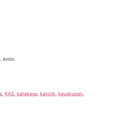
. Amin.
s
,
KAS
,
katekese
,
katolik
,
keuskupan
,