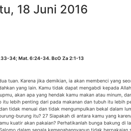
u, 18 Juni 2016
33-34; Mat. 6:24-34. BcO Za 2:1-13
 tuan. Karena jika demikian, ia akan membenci yang seora
dahkan yang lain. Kamu tidak dapat mengabdi kepada Alla
dupmu, akan apa yang hendak kamu makan atau minum, dan 
itu lebih penting dari pada makanan dan tubuh itu lebih p
r dan tidak menuai dan tidak mengumpulkan bekal dalam l
 burung-burung itu? 27 Siapakah di antara kamu yang kar
amu kuatir akan pakaian? Perhatikanlah bunga bakung di l
alomo dalam segala kemegahannyapun tidak berpakaian sein