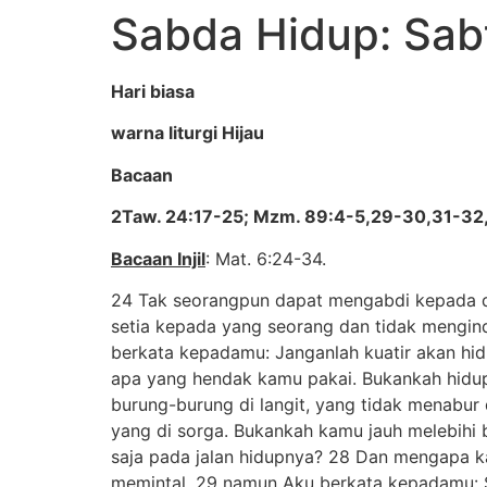
Sabda Hidup: Sabt
Hari biasa
warna liturgi Hijau
Bacaan
2Taw. 24:17-25; Mzm. 89:4-5,29-30,31-32,
Bacaan Injil
: Mat. 6:24-34.
24 Tak seorangpun dapat mengabdi kepada dua
setia kepada yang seorang dan tidak mengin
berkata kepadamu: Janganlah kuatir akan hi
apa yang hendak kamu pakai. Bukankah hidup 
burung-burung di langit, yang tidak menabu
yang di sorga. Bukankah kamu jauh melebihi
saja pada jalan hidupnya? 28 Dan mengapa k
memintal, 29 namun Aku berkata kepadamu: S