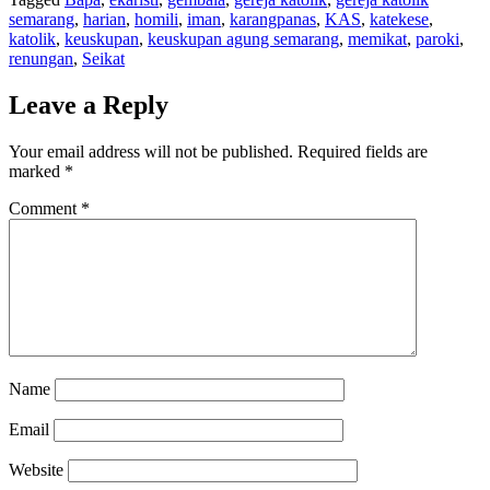
semarang
,
harian
,
homili
,
iman
,
karangpanas
,
KAS
,
katekese
,
katolik
,
keuskupan
,
keuskupan agung semarang
,
memikat
,
paroki
,
renungan
,
Seikat
Leave a Reply
Your email address will not be published.
Required fields are
marked
*
Comment
*
Name
Email
Website