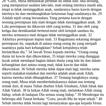
28 “Guru, Musa menuliskan perintah ini untuk kita: Jika seorang,
yang mempunyai saudara laki-laki, mati sedang isterinya masih ada,
tetapi ia tidak meninggalkan anak, saudaranya harus kawin dengan
isterinya itu dan membangkitkan keturunan bagi saudaranya itu. 29
Adalah tujuh orang bersaudara. Yang pertama kawin dengan
seorang perempuan lalu mati dengan tidak meninggalkan anak. 30
Lalu perempuan itu dikawini oleh yang kedua, 31 dan oleh yang
ketiga dan demikianlah berturut-turut oleh ketujuh saudara itu,
mereka semuanya mati dengan tidak meninggalkan anak. 32
Akhirnya perempuan itupun mati. 33 Bagaimana sekarang dengan
perempuan itu, siapakah di antara orang-orang itu yang menjadi
suaminya pada hari kebangkitan? Sebab ketujuhnya telah
beristerikan dia.” 34 Jawab Yesus kepada mereka: “Orang-orang
dunia ini kawin dan dikawinkan, 35 tetapi mereka yang dianggap
layak untuk mendapat bagian dalam dunia yang lain itu dan dalam
kebangkitan dari antara orang mati, tidak kawin dan tidak
dikawinkan. 36 Sebab mereka tidak dapat mati lagi; mereka sama
seperti malaikat-malaikat dan mereka adalah anak-anak Allah,
karena mereka telah dibangkitkan. 37 Tentang bangkitnya orang-
orang mati, Musa telah memberitahukannya dalam nas tentang
semak duri, di mana Tuhan disebut Allah Abraham, Allah Ishak dan
Allah Yakub. 38 Ia bukan Allah orang mati, melainkan Allah orang
hidup, sebab di hadapan Dia semua orang hidup.” 39 Mendengar itu
beberapa ahli Taurat berkata: “Guru, jawab-Mu itu tepat sekali.” 40
Sebab mereka tidak berani lagi menanyakan apa-apa kepada Yesus.