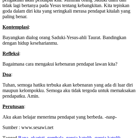
tidak lagi bertanya pada Yesus tentang kebangkitan. Kita tepiskan
goda dalam diri kita yang seringkali merasa pendapat kitalah yang
paling benar.
Kontemplasi
:
Bayangkan dialog orang Saduki-Yesus-ahli Taurat. Bandingkan
dengan hidup keseharianmu.
Refleksi
:
Bagaimana cara mengakui kebenaran pendapat lawan kita?
Doa
:
Tuhan, semoga hatiku terbuka akan kebenaran yang ada di luar diri
maupun kelompokku. Semoga aku tidak tergoda untuk memaksakan
pendapatku. Amin.
Perutusan
:
Aku akan belajar menerima pendapat yang berbeda. -nasp-
Sumber : www.sesawi.net
Tagged
Bapa
,
ekaristi
,
gembala
,
gereja katolik
,
gereja katolik