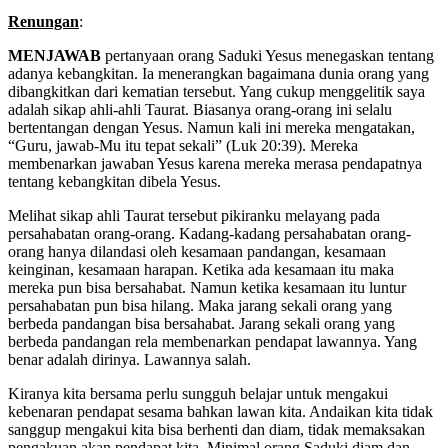
Renungan
:
MENJAWAB
pertanyaan orang Saduki Yesus menegaskan tentang
adanya kebangkitan. Ia menerangkan bagaimana dunia orang yang
dibangkitkan dari kematian tersebut. Yang cukup menggelitik saya
adalah sikap ahli-ahli Taurat. Biasanya orang-orang ini selalu
bertentangan dengan Yesus. Namun kali ini mereka mengatakan,
“Guru, jawab-Mu itu tepat sekali” (Luk 20:39). Mereka
membenarkan jawaban Yesus karena mereka merasa pendapatnya
tentang kebangkitan dibela Yesus.
Melihat sikap ahli Taurat tersebut pikiranku melayang pada
persahabatan orang-orang. Kadang-kadang persahabatan orang-
orang hanya dilandasi oleh kesamaan pandangan, kesamaan
keinginan, kesamaan harapan. Ketika ada kesamaan itu maka
mereka pun bisa bersahabat. Namun ketika kesamaan itu luntur
persahabatan pun bisa hilang. Maka jarang sekali orang yang
berbeda pandangan bisa bersahabat. Jarang sekali orang yang
berbeda pandangan rela membenarkan pendapat lawannya. Yang
benar adalah dirinya. Lawannya salah.
Kiranya kita bersama perlu sungguh belajar untuk mengakui
kebenaran pendapat sesama bahkan lawan kita. Andaikan kita tidak
sanggup mengakui kita bisa berhenti dan diam, tidak memaksakan
pengakuan akan pendapat kita. Minimal orang Saduki diam dan