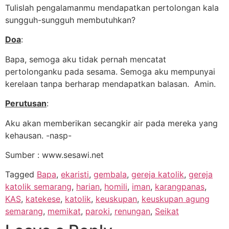
Tulislah pengalamanmu mendapatkan pertolongan kala
sungguh-sungguh membutuhkan?
Doa
:
Bapa, semoga aku tidak pernah mencatat
pertolonganku pada sesama. Semoga aku mempunyai
kerelaan tanpa berharap mendapatkan balasan. Amin.
Perutusan
:
Aku akan memberikan secangkir air pada mereka yang
kehausan. -nasp-
Sumber : www.sesawi.net
Tagged
Bapa
,
ekaristi
,
gembala
,
gereja katolik
,
gereja
katolik semarang
,
harian
,
homili
,
iman
,
karangpanas
,
KAS
,
katekese
,
katolik
,
keuskupan
,
keuskupan agung
semarang
,
memikat
,
paroki
,
renungan
,
Seikat