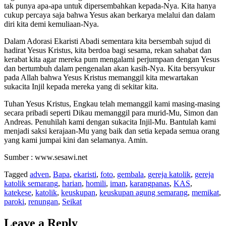
tak punya apa-apa untuk dipersembahkan kepada-Nya. Kita hanya
cukup percaya saja bahwa Yesus akan berkarya melalui dan dalam
diri kita demi kemuliaan-Nya.
Dalam Adorasi Ekaristi Abadi sementara kita bersembah sujud di
hadirat Yesus Kristus, kita berdoa bagi sesama, rekan sahabat dan
kerabat kita agar mereka pum mengalami perjumpaan dengan Yesus
dan bertumbuh dalam pengenalan akan kasih-Nya. Kita bersyukur
pada Allah bahwa Yesus Kristus memanggil kita mewartakan
sukacita Injil kepada mereka yang di sekitar kita.
Tuhan Yesus Kristus, Engkau telah memanggil kami masing-masing
secara pribadi seperti Dikau memanggil para murid-Mu, Simon dan
Andreas. Penuhilah kami dengan sukacita Injil-Mu. Bantulah kami
menjadi saksi kerajaan-Mu yang baik dan setia kepada semua orang
yang kami jumpai kini dan selamanya. Amin.
Sumber : www.sesawi.net
Tagged
adven
,
Bapa
,
ekaristi
,
foto
,
gembala
,
gereja katolik
,
gereja
katolik semarang
,
harian
,
homili
,
iman
,
karangpanas
,
KAS
,
katekese
,
katolik
,
keuskupan
,
keuskupan agung semarang
,
memikat
,
paroki
,
renungan
,
Seikat
Leave a Reply