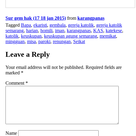
Sur gem hak (17 18 jan 2015)
from
karangpanas
Tagged
Bapa
,
ekaristi
,
gembala
,
gereja katolik
,
gereja katolik
semarang
,
harian
,
homili
,
iman
,
karangpanas
,
KAS
,
katekese
,
katolik
,
keuskupan
,
keuskupan agung semarang
,
memikat
,
mingguan
,
misa
,
paroki
,
renungan
,
Seikat
Leave a Reply
Your email address will not be published.
Required fields are
marked
*
Comment
*
Name