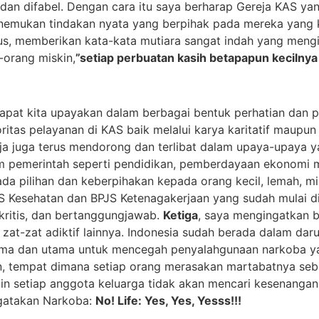
ir dan difabel. Dengan cara itu saya berharap Gereja KAS y
emukan tindakan nyata yang berpihak pada mereka yang keci
dus, memberikan kata-kata mutiara sangat indah yang mengi
orang miskin,
”setiap perbuatan kasih betapapun kecilnya
apat kita upayakan dalam berbagai bentuk perhatian dan p
oritas pelayanan di KAS baik melalui karya karitatif maup
eja juga terus mendorong dan terlibat dalam upaya-upaya y
 pemerintah seperti pendidikan, pemberdayaan ekonomi ma
 pilihan dan keberpihakan kepada orang kecil, lemah, miski
 Kesehatan dan BPJS Ketenagakerjaan yang sudah mulai dit
 kritis, dan bertanggungjawab.
Ketiga
, saya mengingatkan 
at-zat adiktif lainnya. Indonesia sudah berada dalam daru
tama dan utama untuk mencegah penyalahgunaan narkoba y
 tempat dimana setiap orang merasakan martabatnya sebaga
akin setiap anggota keluarga tidak akan mencari kesenang
engatakan Narkoba:
No! Life: Yes, Yes, Yesss!!!