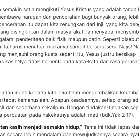
a semakin setia mengikuti Yesus Kristus yang adalah tanda 
 membawa harapan dan pencerahan bagi banyak orang, leb
cerahan itu dapat kita renungkan dari Injil yang kita den
ang disingkirkan dalam masyarakat. Ia menyapa, menyembu
lami penderitaan baik fisik maupun batin. Seperti disebu
Ia harus menutupi mukanya sambil berseru-seru: Najis! Najis
g menjauhi orang kusta seperti itu, Yesus justru bersikap 
s kasihNya tidak berhenti pada kata-kata dan rasa perasa
teladan indah kepada kita. Dia telah mengembalikan keut
rtabat kemanusiaan. Apapun keadaannya, setiap orang ada
il dan sederhana sekalipun. Dengan tindakan-tindakan sepe
a perbuatan pada hakekatnya adalah mati (bdk.Yak 2:17).
atan kasih menjadi semakin hidup.”
Tema ini tidak lepas d
iman secara lebih mendalam dan mewujudkannya secara nya