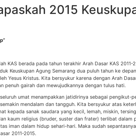
rapaskah 2015 Keuskup
up”
lah KAS berada pada tahun terakhir Arah Dasar KAS 2011-2
Induk Keuskupan Agung Semarang dua puluh tahun ke depan
h Yesus Kristus. Kita bersyukur karena dengan Arah Dasar 
n penuh gairah dan mewujudkannya dengan tulus hati.
eluruh umat menampakkan jatidirinya sebagai pengikut-pen
semakin mendalam dan tangguh. Kita bersyukur atas keterl
mat kepada sanak saudara yang kecil, lemah, miskin, tersing
kaum religius (bruder, suster dan frater) terlibat dalam 
tas iman dalam hidup sehari-hari. Maka sudah sepantasnya, 
Dasar 2011-2015.