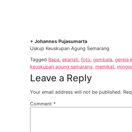
+ Johannes Pujasumarta
Uskup Keuskupan Agung Semarang
Tagged
Bapa
,
ekaristi
,
foto
,
gembala
,
gereja 
keuskupan agung semarang
,
memikat
,
mingg
Leave a Reply
Your email address will not be published.
Req
Comment
*