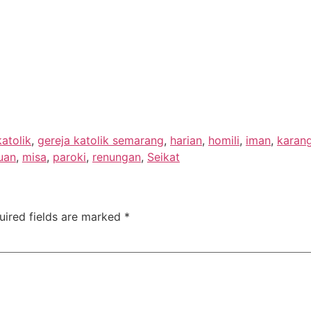
katolik
,
gereja katolik semarang
,
harian
,
homili
,
iman
,
karan
uan
,
misa
,
paroki
,
renungan
,
Seikat
uired fields are marked
*