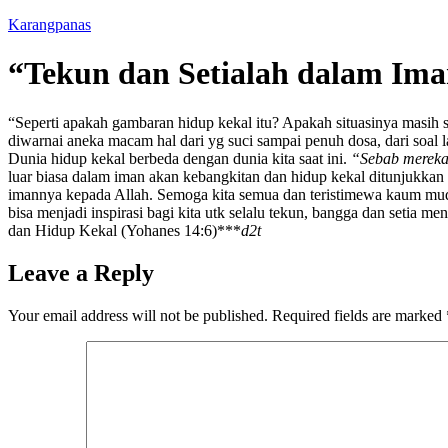
Karangpanas
“Tekun dan Setialah dalam Im
“Seperti apakah gambaran hidup kekal itu? Apakah situasinya masih se
diwarnai aneka macam hal dari yg suci sampai penuh dosa, dari soal
Dunia hidup kekal berbeda dengan dunia kita saat ini.
“Sebab mereka 
luar biasa dalam iman akan kebangkitan dan hidup kekal ditunjukk
imannya kepada Allah. Semoga kita semua dan teristimewa kaum muda
bisa menjadi inspirasi bagi kita utk selalu tekun, bangga dan setia m
dan Hidup Kekal (Yohanes 14:6)***
d2t
Leave a Reply
Your email address will not be published.
Required fields are marked