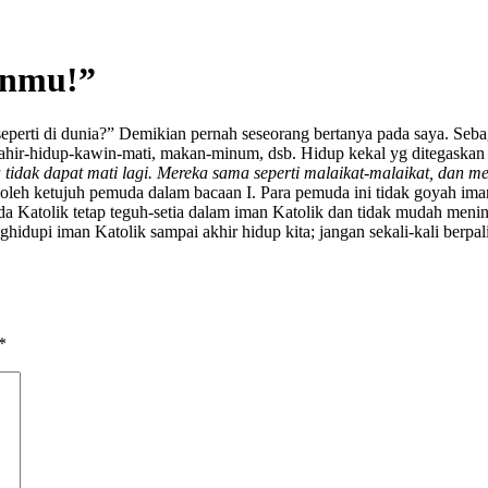
anmu!”
perti di dunia?” Demikian pernah seseorang bertanya pada saya. Sebagaim
 lahir-hidup-kawin-mati, makan-minum, dsb.
Hidup kekal yg ditegaskan 
tidak dapat mati lagi. Mereka sama seperti malaikat-malaikat, dan m
an oleh ketujuh pemuda dalam bacaan I. Para pemuda ini tidak goyah
 Katolik tetap teguh-setia dalam iman Katolik dan tidak mudah mening
enghidupi iman Katolik sampai akhir hidup kita; jangan sekali-kali berp
*