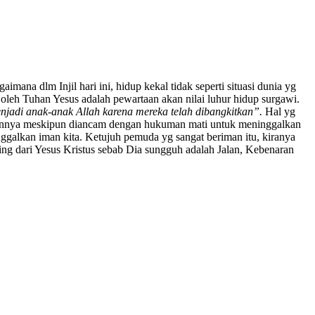
ana dlm Injil hari ini, hidup kekal tidak seperti situasi dunia yg
oleh Tuhan Yesus adalah pewartaan akan nilai luhur hidup surgawi.
enjadi anak-anak Allah karena mereka telah dibangkitkan
”.
Hal yg
 imannya meskipun diancam dengan hukuman mati untuk meninggalkan
galkan iman kita. Ketujuh pemuda yg sangat beriman itu, kiranya
aling dari Yesus Kristus sebab Dia sungguh adalah Jalan, Kebenaran