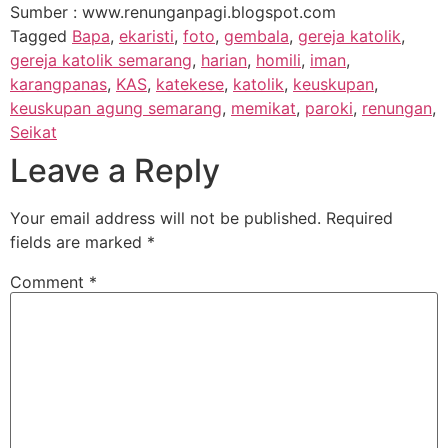
Sumber : www.renunganpagi.blogspot.com
Tagged
Bapa
,
ekaristi
,
foto
,
gembala
,
gereja katolik
,
gereja katolik semarang
,
harian
,
homili
,
iman
,
karangpanas
,
KAS
,
katekese
,
katolik
,
keuskupan
,
keuskupan agung semarang
,
memikat
,
paroki
,
renungan
,
Seikat
Leave a Reply
Your email address will not be published.
Required
fields are marked
*
Comment
*