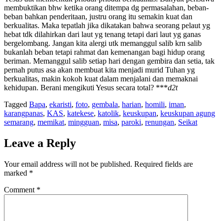
membuktikan bhw ketika orang ditempa dg permasalahan, beban-
beban bahkan penderitaan, justru orang itu semakin kuat dan
berkualitas. Maka tepatlah jika dikatakan bahwa seorang pelaut yg
hebat tdk dilahirkan dari laut yg tenang tetapi dari laut yg ganas
bergelombang. Jangan kita alergi utk memanggul salib krn salib
bukanlah beban tetapi rahmat dan kemenangan bagi hidup orang
beriman. Memanggul salib setiap hari dengan gembira dan setia, tak
pernah putus asa akan membuat kita menjadi murid Tuhan yg
berkualitas, makin kokoh kuat dalam menjalani dan memaknai
kehidupan. Berani mengikuti Yesus secara total? ***
d2t
Tagged
Bapa
,
ekaristi
,
foto
,
gembala
,
harian
,
homili
,
iman
,
karangpanas
,
KAS
,
katekese
,
katolik
,
keuskupan
,
keuskupan agung
semarang
,
memikat
,
mingguan
,
misa
,
paroki
,
renungan
,
Seikat
Leave a Reply
Your email address will not be published.
Required fields are
marked
*
Comment
*