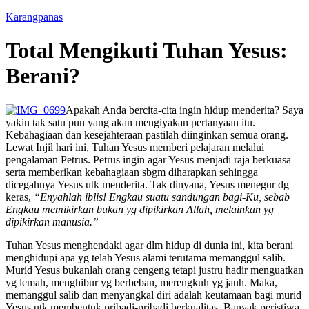
Karangpanas
Total Mengikuti Tuhan Yesus:
Berani?
Apakah Anda bercita-cita ingin hidup menderita? Saya
yakin tak satu pun yang akan mengiyakan pertanyaan itu.
Kebahagiaan dan kesejahteraan pastilah diinginkan semua orang.
Lewat Injil hari ini, Tuhan Yesus memberi pelajaran melalui
pengalaman Petrus. Petrus ingin agar Yesus menjadi raja berkuasa
serta memberikan kebahagiaan sbgm diharapkan sehingga
dicegahnya Yesus utk menderita. Tak dinyana, Yesus menegur dg
keras,
“Enyahlah iblis! Engkau suatu sandungan bagi-Ku, sebab
Engkau memikirkan bukan yg dipikirkan Allah, melainkan yg
dipikirkan manusia.”
Tuhan Yesus menghendaki agar dlm hidup di dunia ini, kita berani
menghidupi apa yg telah Yesus alami terutama memanggul salib.
Murid Yesus bukanlah orang cengeng tetapi justru hadir menguatkan
yg lemah, menghibur yg berbeban, merengkuh yg jauh. Maka,
memanggul salib dan menyangkal diri adalah keutamaan bagi murid
Yesus utk membentuk pribadi-pribadi berkualitas. Banyak peristiwa