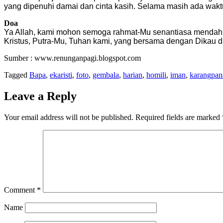
yang dipenuhi damai dan cinta kasih. Selama masih ada wakt
Doa
Ya Allah, kami mohon semoga rahmat-Mu senantiasa mendahul
Kristus, Putra-Mu, Tuhan kami, yang bersama dengan Dikau d
Sumber : www.renunganpagi.blogspot.com
Tagged
Bapa
,
ekaristi
,
foto
,
gembala
,
harian
,
homili
,
iman
,
karangpan
Leave a Reply
Your email address will not be published.
Required fields are marked
Comment
*
Name