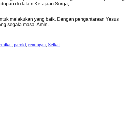
hidupan di dalam Kerajaan Surga,
 untuk melakukan yang baik. Dengan pengantaraan Yesus
ang segala masa. Amin.
emikat
,
paroki
,
renungan
,
Seikat