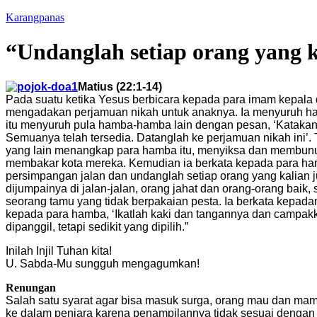
Karangpanas
“Undanglah setiap orang yang k
Matius (22:1-14)
Pada suatu ketika Yesus berbicara kepada para imam kepala
mengadakan perjamuan nikah untuk anaknya. Ia menyuruh ham
itu menyuruh pula hamba-hamba lain dengan pesan, ‘Katakan
Semuanya telah tersedia. Datanglah ke perjamuan nikah ini’
yang lain menangkap para hamba itu, menyiksa dan membunu
membakar kota mereka. Kemudian ia berkata kepada para hamba
persimpangan jalan dan undanglah setiap orang yang kalian
dijumpainya di jalan-jalan, orang jahat dan orang-orang bai
seorang tamu yang tidak berpakaian pesta. Ia berkata kepadan
kepada para hamba, ‘Ikatlah kaki dan tangannya dan campakka
dipanggil, tetapi sedikit yang dipilih.”
Inilah Injil Tuhan kita!
U. Sabda-Mu sungguh mengagumkan!
Renungan
Salah satu syarat agar bisa masuk surga, orang mau dan mam
ke dalam penjara karena penampilannya tidak sesuai dengan s