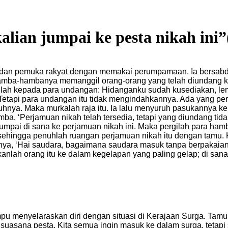
alian jumpai ke pesta nikah ini”
 dan pemuka rakyat dengan memakai perumpamaan. Ia bersabda
ba-hambanya memanggil orang-orang yang telah diundang ke p
lah kepada para undangan: Hidanganku sudah kusediakan, lemb
. Tetapi para undangan itu tidak mengindahkannya. Ada yang p
hnya. Maka murkalah raja itu. Ia lalu menyuruh pasukannya
, ‘Perjamuan nikah telah tersedia, tetapi yang diundang tidak
 jumpai di sana ke perjamuan nikah ini. Maka pergilah para 
k, sehingga penuhlah ruangan perjamuan nikah itu dengan tamu.
ya, ‘Hai saudara, bagaimana saudara masuk tanpa berpakaian pe
nlah orang itu ke dalam kegelapan yang paling gelap; di sana
pu menyelaraskan diri dengan situasi di Kerajaan Surga. Tamu
uasana pesta. Kita semua ingin masuk ke dalam surga, tetapi s