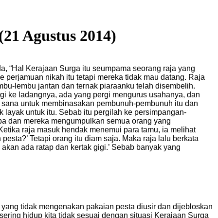
(21 Agustus 2014)
, “Hal Kerajaan Surga itu seumpama seorang raja yang
erjamuan nikah itu tetapi mereka tidak mau datang. Raja
u-lembu jantan dan ternak piaraanku telah disembelih.
ergi ke ladangnya, ada yang pergi mengurus usahanya, dan
 ke sana untuk membinasakan pembunuh-pembunuh itu dan
 layak untuk itu. Sebab itu pergilah ke persimpangan-
hamba dan mereka mengumpulkan semua orang yang
 Ketika raja masuk hendak menemui para tamu, ia melihat
sta?’ Tetapi orang itu diam saja. Maka raja lalu berkata
 akan ada ratap dan kertak gigi.’ Sebab banyak yang
 yang tidak mengenakan pakaian pesta diusir dan dijebloskan
ering hidup kita tidak sesuai dengan situasi Kerajaan Surga