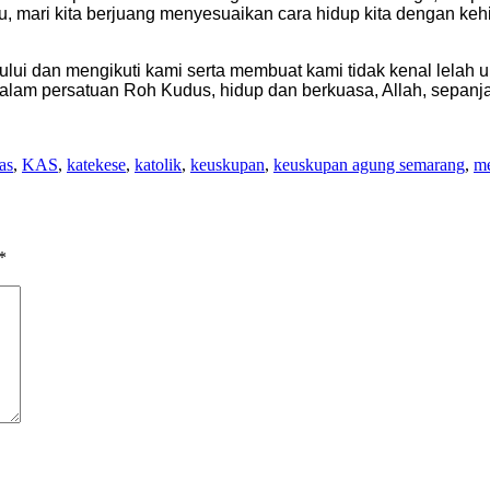
u, mari kita berjuang menyesuaikan cara hidup kita dengan ke
ui dan mengikuti kami serta membuat kami tidak kenal lelah
alam persatuan Roh Kudus, hidup dan berkuasa, Allah, sepanj
as
,
KAS
,
katekese
,
katolik
,
keuskupan
,
keuskupan agung semarang
,
m
*